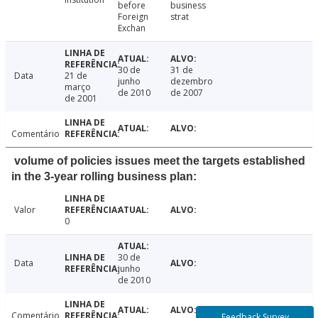
before
business
Foreign
strat
Exchan
30 de
31 de
Data
21 de
junho
dezembro
março
de 2010
de 2007
de 2001
Comentário
volume of policies issues meet the targets established
in the 3-year rolling business plan:
Valor
0
30 de
Data
junho
de 2010
Comentário
Feedback Survey