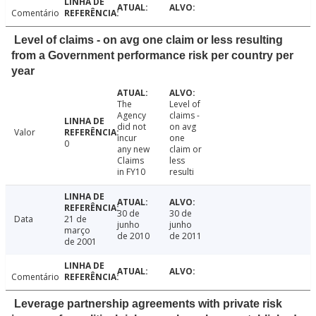
Comentário
Level of claims - on avg one claim or less resulting
from a Government performance risk per country per
year
The
Level of
Agency
claims -
did not
on avg
Valor
incur
one
0
any new
claim or
Claims
less
in FY10
resulti
30 de
30 de
Data
21 de
junho
junho
março
de 2010
de 2011
de 2001
Comentário
Leverage partnership agreements with private risk