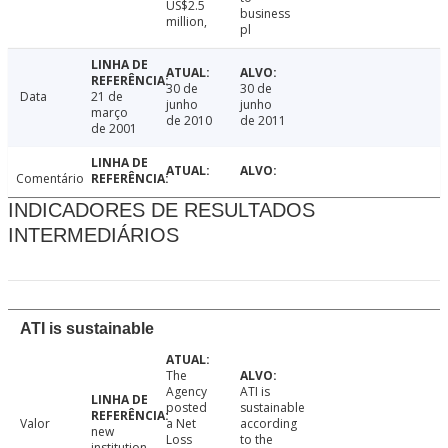
US$2.5
business
million,
pl
30 de
30 de
Data
21 de
junho
junho
março
de 2010
de 2011
de 2001
Comentário
INDICADORES DE RESULTADOS
INTERMEDIÁRIOS
ATI is sustainable
The
Agency
ATI is
posted
sustainable
Valor
a Net
according
new
Loss
to the
institution