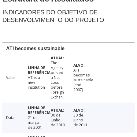
INDICADORES DO OBJETIVO DE
DESENVOLVIMENTO DO PROJETO
ATI becomes sustainable
The
Agency
ATI
posted
becomes
Valor
ATI is a
a Net
sustainable
new
Loss
(end-
institution
before
2007)
Foreign
Exchan
30 de
30 de
Data
21 de
junho
junho
março
de 2010
de 2011
de 2001