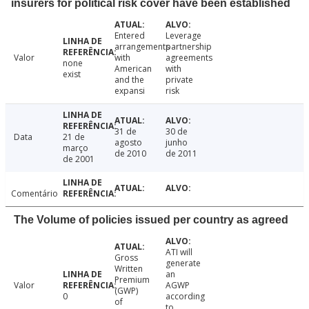
insurers for political risk cover have been established
Entered
Leverage
arrangements
partnership
Valor
with
agreements
none
American
with
exist
and the
private
expansi
risk
31 de
30 de
Data
21 de
agosto
junho
março
de 2010
de 2011
de 2001
Comentário
The Volume of policies issued per country as agreed
ATI will
Gross
generate
Written
an
Premium
Valor
AGWP
(GWP)
0
according
of
to