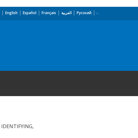
English
Español
Français
العربية
Русский
 IDENTIFYING,