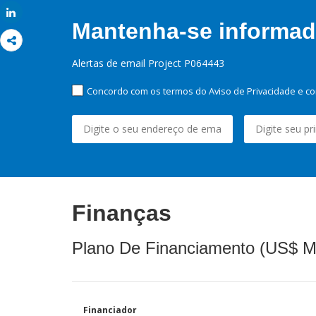
Share
Mantenha-se informado
Alertas de email Project P064443
Concordo com os termos do Aviso de Privacidade e co
Finanças
Plano De Financiamento (US$ M
Financiador