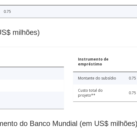
0.75
(US$ milhões)
Instrumento de
empréstimo
Montante do subsídio
0.75
Custo total do
0.75
projeto**
mento do Banco Mundial (em US$ milhões)