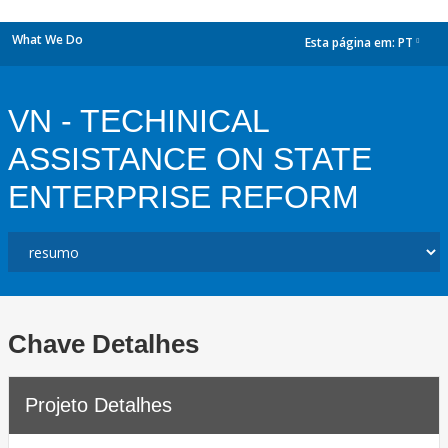
What We Do
Esta página em:
PT
dropdown
VN - TECHINICAL
ASSISTANCE ON STATE
ENTERPRISE REFORM
Chave Detalhes
Projeto Detalhes