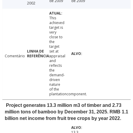
de 2009
de 2009
2002
This
achieved
target is
very
close to
the
target
set at
Comentário
appraisal
and
reflects
the
demand-
driven
nature
of the
plantationcomponent.
Project generates 13.3 million m3 of timber and 2.73
million tons of bamboo by December 31, 2025. RMB 1.1
billion net income from fruit tree crops by year 2022.
13.3