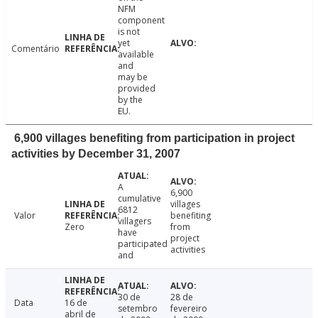
NFM
component
is not
yet
Comentário
available
and
may be
provided
by the
EU.
6,900 villages benefiting from participation in project
activities by December 31, 2007
A
6,900
cumulative
villages
6812
Valor
benefiting
villagers
Zero
from
have
project
participated
activities
and
30 de
28 de
Data
16 de
setembro
fevereiro
abril de