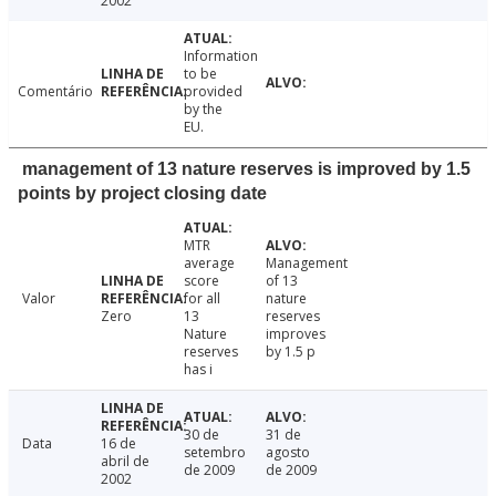
2002
Information
to be
Comentário
provided
by the
EU.
management of 13 nature reserves is improved by 1.5
points by project closing date
MTR
average
Management
score
of 13
Valor
for all
nature
Zero
13
reserves
Nature
improves
reserves
by 1.5 p
has i
30 de
31 de
Data
16 de
setembro
agosto
abril de
de 2009
de 2009
2002