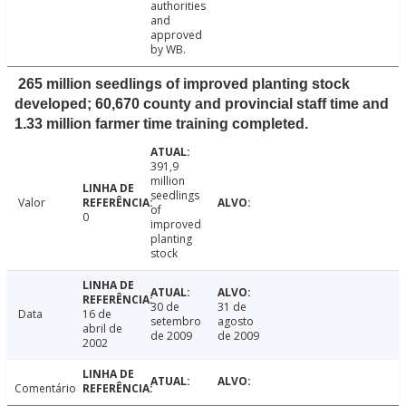
authorities
and
approved
by WB.
265 million seedlings of improved planting stock
developed; 60,670 county and provincial staff time and
1.33 million farmer time training completed.
391,9
million
seedlings
Valor
of
0
improved
planting
stock
30 de
31 de
Data
16 de
setembro
agosto
abril de
de 2009
de 2009
2002
Comentário