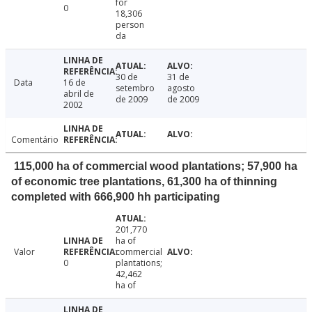
for
0
18,306
person
da
30 de
31 de
Data
16 de
setembro
agosto
abril de
de 2009
de 2009
2002
Comentário
115,000 ha of commercial wood plantations; 57,900 ha
of economic tree plantations, 61,300 ha of thinning
completed with 666,900 hh participating
201,770
ha of
Valor
commercial
0
plantations;
42,462
ha of