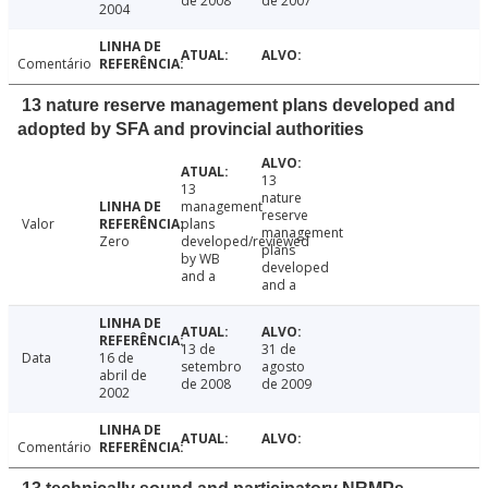
de 2008
de 2007
2004
Comentário
13 nature reserve management plans developed and
adopted by SFA and provincial authorities
13
13
nature
management
reserve
Valor
plans
management
Zero
developed/reviewed
plans
by WB
developed
and a
and a
13 de
31 de
Data
16 de
setembro
agosto
abril de
de 2008
de 2009
2002
Comentário