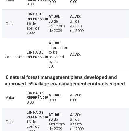
0.00
0.00
0.00
30 de
31 de
Data
16 de
setembro
agosto
abril de
de 2009
de 2009
2002
Information
to be
Comentário
provided
by the
EU.
6 natural forest management plans developed and
approved. 59 village co-management contracts signed.
Valor
0.00
0.00
0.00
30 de
31 de
Data
16 de
setembro
agosto
abril de
de 2009
de 2009