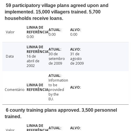
59 participatory village plans agreed upon and
implemented. 15,000 villagers trained. 5,700
households receive loans.
Valor
0.00
0.00
0.00
30 de
31 de
Data
16 de
setembro
agosto
abril de
de 2009
de 2009
2002
Information
to be
Comentário
provided
by the
EU.
6 county training plans approved. 3,500 personnel
trained.
Valor