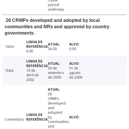
5-year
period
underway.
26 CRMPs developed and adopted by local
communities and NRs and approved by country
governments.
Valor
26.00
0.00
0.00
30 de
31 de
Data
16 de
setembro
agosto
abril de
de 2009
de 2009
2002
26
CRMPs
developed
and
adopted
by
Comentário
communities
and