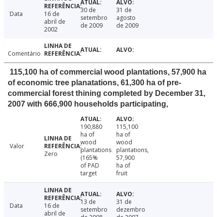
30 de
31 de
Data
16 de
setembro
agosto
abril de
de 2009
de 2009
2002
Comentário
115,100 ha of commercial wood plantations, 57,900 ha
of economic tree planatations, 61,300 ha of pre-
commercial forest thining completed by December 31,
2007 with 666,900 households participating,
190,880
115,100
ha of
ha of
wood
wood
Valor
plantations
plantations,
Zero
(165%
57,900
of PAD
ha of
target
fruit
13 de
31 de
Data
16 de
setembro
dezembro
abril de