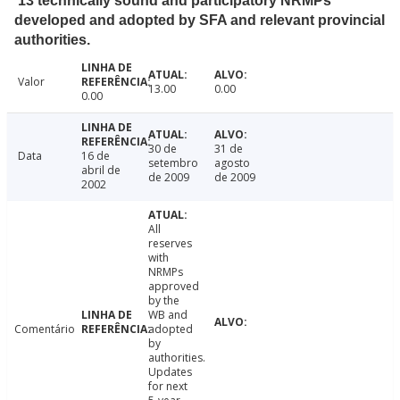
13 technically sound and participatory NRMPs
developed and adopted by SFA and relevant provincial
authorities.
Valor
13.00
0.00
0.00
30 de
31 de
Data
16 de
setembro
agosto
abril de
de 2009
de 2009
2002
All
reserves
with
NRMPs
approved
by the
WB and
Comentário
adopted
by
authorities.
Updates
for next