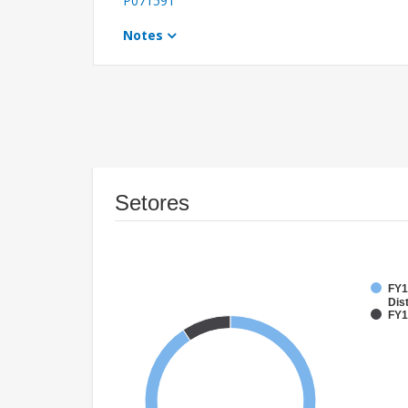
P071591
Notes
Setores
FY1
Dist
FY1