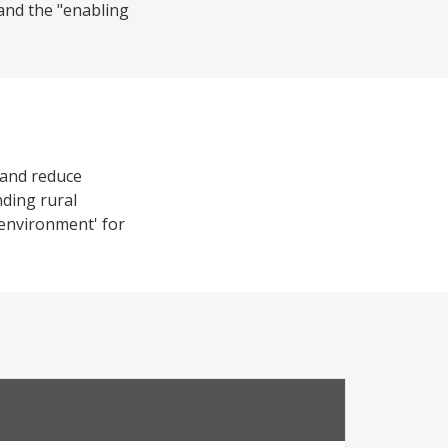
 and the "enabling
y and reduce
nding rural
g environment' for