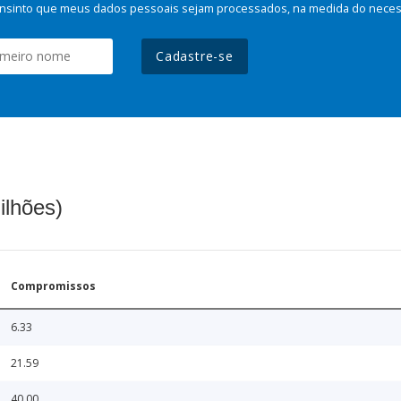
nsinto que meus dados pessoais sejam processados, na medida do necessá
Cadastre-se
ilhões)
Compromissos
6.33
21.59
40.00