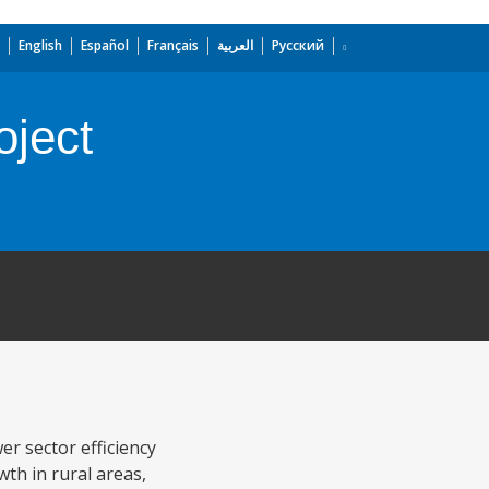
English
Español
Français
العربية
Русский
oject
r sector efficiency
wth in rural areas,