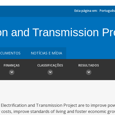
Esta página em:
Português
ion and Transmission Pr
CUMENTOS
NOTÍCIAS E MÍDIA
FINANÇAS
CLASSIFICAÇÕES
RESULTADOS
Electrification and Transmission Project are to improve powe
ply costs, improve standards of living and foster economic gro