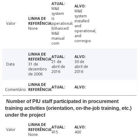
M&E
M&E
system
system
is
installed
Valor
operational;
and
None
Enhanced
operational,
M&E
and
manual
correspo
com
21 de
30 de
Data
31 de
abril de
abril de
dezembro
2016
2016
de 2006
Comentário
Number of PIU staff participated in procurement
training activities (orientation, on-the-job training, etc.)
under the project
Valor
415
400
None