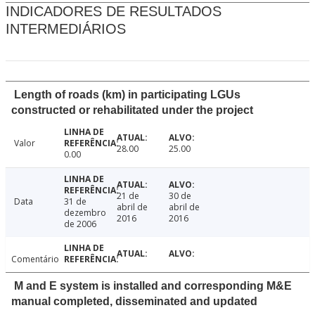
INDICADORES DE RESULTADOS
INTERMEDIÁRIOS
Length of roads (km) in participating LGUs
constructed or rehabilitated under the project
Valor
28.00
25.00
0.00
21 de
30 de
Data
31 de
abril de
abril de
dezembro
2016
2016
de 2006
Comentário
M and E system is installed and corresponding M&E
manual completed, disseminated and updated