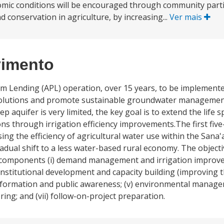
nomic conditions will be encouraged through community partic
 conservation in agriculture, by increasing...
Ver mais
vimento
m Lending (APL) operation, over 15 years, to be implemente
solutions and promote sustainable groundwater management
p aquifer is very limited, the key goal is to extend the life 
s through irrigation efficiency improvements.The first five
sing the efficiency of agricultural water use within the Sana'a
adual shift to a less water-based rural economy. The objecti
 components (i) demand management and irrigation improvem
stitutional development and capacity building (improving th
nformation and public awareness; (v) environmental manage
ng; and (vii) follow-on-project preparation.