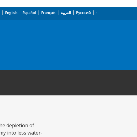
English
Español
Français
العربية
Русский
t
he depletion of
my into less water-