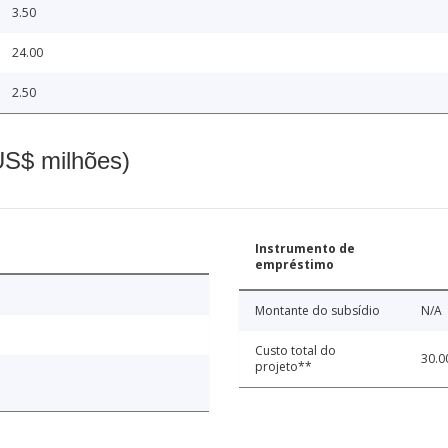
3.50
24.00
2.50
(US$ milhões)
Instrumento de
empréstimo
Montante do subsídio
N/A
Custo total do
30.0
projeto**