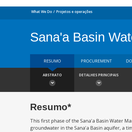
What We Do
Projetos e operações
Sana'a Basin Wat
RESUMO
PROCUREMENT
DO
ABSTRATO
DETALHES PRINCIPAIS
Resumo*
This first phase of the Sana'a Basin Water Ma
groundwater in the Sana'a Basin aquifer, a tim