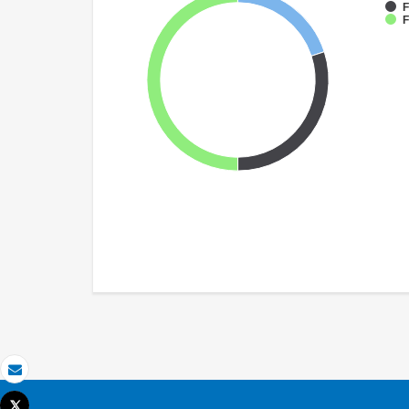
F
F
Email
Tweet