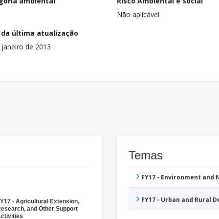
goria ambiental
Risco Ambiental e Social
Não aplicável
 da última atualização
 janeiro de 2013
Temas
FY17 - Environment and
FY17 - Urban and Rural 
Y17 - Agricultural Extension,
esearch, and Other Support
ctivities