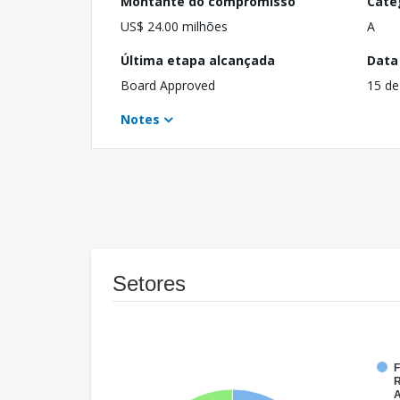
Montante do compromisso
Cate
US$ 24.00 milhões
A
Última etapa alcançada
Data
Board Approved
15 de
Notes
Setores
F
R
A