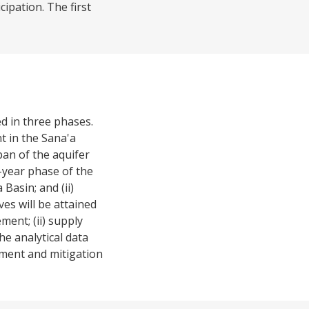
ipation. The first
d in three phases.
 in the Sana'a
span of the aquifer
-year phase of the
 Basin; and (ii)
ves will be attained
ent; (ii) supply
e analytical data
ment and mitigation