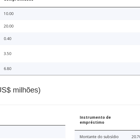
10.00
20.00
0.40
3.50
6.80
(US$ milhões)
Instrumento de
empréstimo
Montante do subsídio
20.7