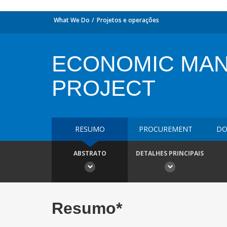
What We Do
Projetos e operações
ECONOMIC MAN
PROJECT
RESUMO
PROCUREMENT
DO
ABSTRATO
DETALHES PRINCIPAIS
Resumo*