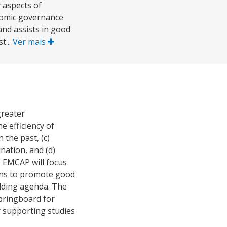
 aspects of
nomic governance
and assists in good
t...
Ver mais
greater
e efficiency of
 the past, (c)
nation, and (d)
e EMCAP will focus
tions to promote good
uilding agenda. The
springboard for
by supporting studies