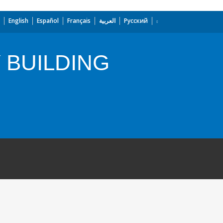
English
Español
Français
العربية
Русский
 BUILDING