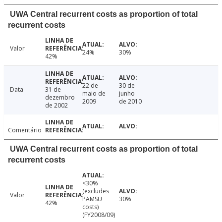
UWA Central recurrent costs as proportion of total
recurrent costs
Valor
24%
30%
42%
22 de
30 de
Data
31 de
maio de
junho
dezembro
2009
de 2010
de 2002
Comentário
UWA Central recurrent costs as proportion of total
recurrent costs
<30%
(excludes
Valor
PAMSU
30%
42%
costs)
(FY2008/09)