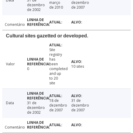
Data
31 de
março
dezembro
dezembro
de 2010
de 2007
de 2002
Comentário
Cultural sites gazetted or developed.
Site
registry
has
Valor
been
10 sites
0
completed
and up
to 20
site
18 de
31 de
Data
31 de
dezembro
dezembro
dezembro
de 2007
de 2007
de 2002
Comentário