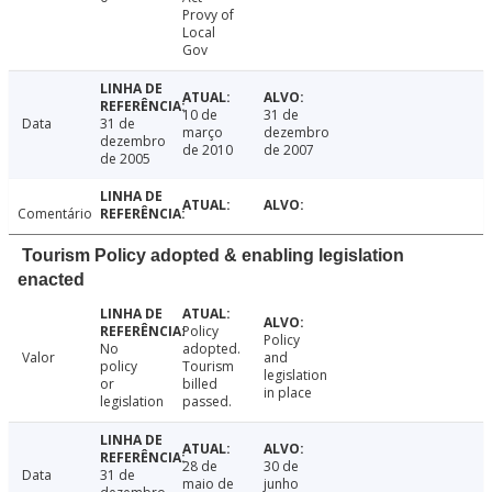
Provy of
Local
Gov
10 de
31 de
Data
31 de
março
dezembro
dezembro
de 2010
de 2007
de 2005
Comentário
Tourism Policy adopted & enabling legislation
enacted
Policy
Policy
No
adopted.
Valor
and
policy
Tourism
legislation
or
billed
in place
legislation
passed.
28 de
30 de
Data
31 de
maio de
junho