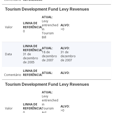
Tourism Development Fund Levy Revenues
Levy
entrenched
Valor
in
>0
0
Tourism
Bill
18 de
31 de
Data
31 de
dezembro
dezembro
dezembro
de 2007
de 2007
de 2005
Comentário
Tourism Development Fund Levy Revenues
Levy
entrenched
in
Valor
Tourism
>0
0
Act