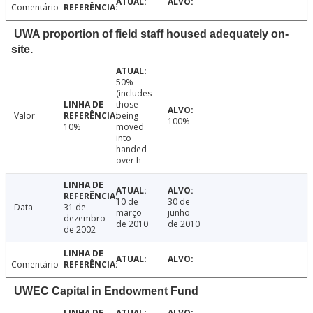
Comentário
UWA proportion of field staff housed adequately on-
site.
50%
(includes
those
Valor
being
100%
10%
moved
into
handed
over h
10 de
30 de
Data
31 de
março
junho
dezembro
de 2010
de 2010
de 2002
Comentário
UWEC Capital in Endowment Fund