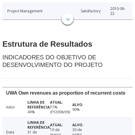
2010-06-
Project Management
Satisfactory
22
Estrutura de Resultados
INDICADORES DO OBJETIVO DE
DESENVOLVIMENTO DO PROJETO
UWA Own revenues as proportion of recurrent costs
Valor
77%
90%
49%
(FY2008/09)
10 de
30 de
Data
31 de
março
junho