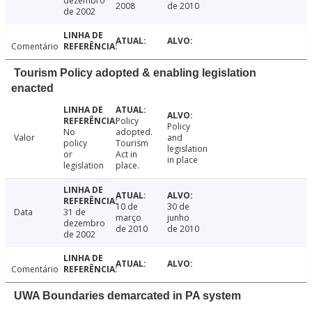
dezembro
2008
de 2010
de 2002
Comentário
Tourism Policy adopted & enabling legislation
enacted
Policy
Policy
No
adopted.
Valor
and
policy
Tourism
legislation
or
Act in
in place
legislation
place.
10 de
30 de
Data
31 de
março
junho
dezembro
de 2010
de 2010
de 2002
Comentário
UWA Boundaries demarcated in PA system