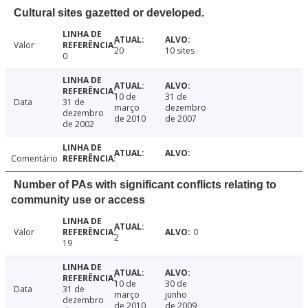
Cultural sites gazetted or developed.
Valor
20
10 sites
0
10 de
31 de
Data
31 de
março
dezembro
dezembro
de 2010
de 2007
de 2002
Comentário
Number of PAs with significant conflicts relating to
community use or access
Valor
0
2
19
10 de
30 de
Data
31 de
março
junho
dezembro
de 2010
de 2009