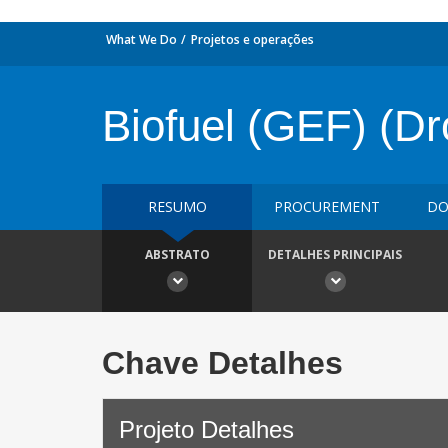
What We Do
Projetos e operações
Biofuel (GEF) (D
RESUMO
PROCUREMENT
DO
ABSTRATO
DETALHES PRINCIPAIS
Chave Detalhes
Projeto Detalhes