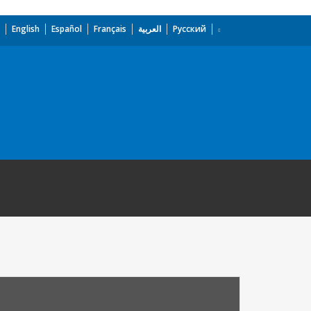
English
Español
Français
العربية
Русский