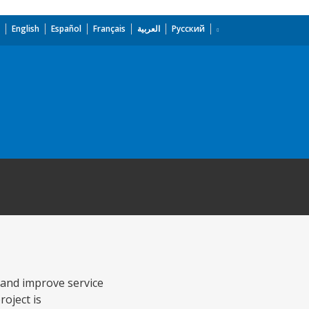
English
Español
Français
العربية
Русский
 and improve service
roject is