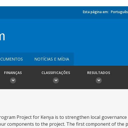
Esta página em:
Português
m
CUMENTOS
NOTÍCIAS E MÍDIA
FINANÇAS
CLASSIFICAÇÕES
RESULTADOS
rogram Project for Kenya is to strengthen local governance
 four components to the project. The first component of the p