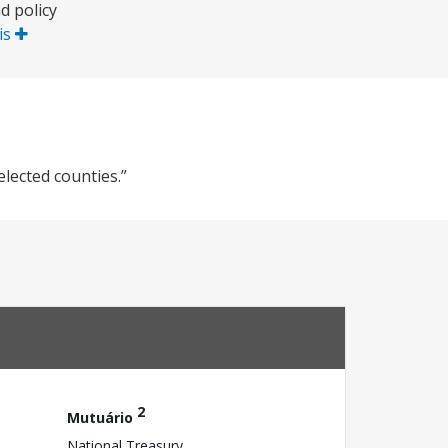
d policy
is
lected counties.”
2
Mutuário
National Treasury