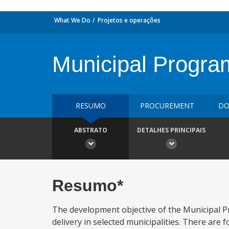
What We Do
Projetos e operações
Municipal Progra
RESUMO
PROCUREMENT
DO
ABSTRATO
DETALHES PRINCIPAIS
Resumo*
The development objective of the Municipal P
delivery in selected municipalities. There are