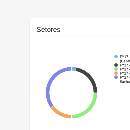
Setores
FY17 
(Cent
FY17 
FY17 -
FY17 
FY17 
Sanit