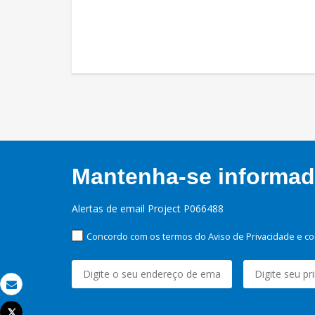
Mantenha-se informado
Alertas de email Project P066488
Concordo com os termos do Aviso de Privacidade e co
Email
Tweet