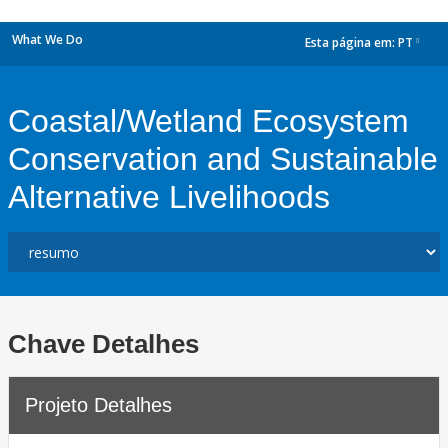
What We Do
Esta página em:
PT
dropdown
Coastal/Wetland Ecosystem
Conservation and Sustainable
Alternative Livelihoods
Chave Detalhes
Projeto Detalhes