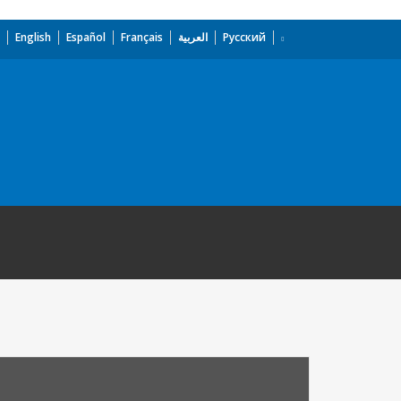
English
Español
Français
العربية
Русский