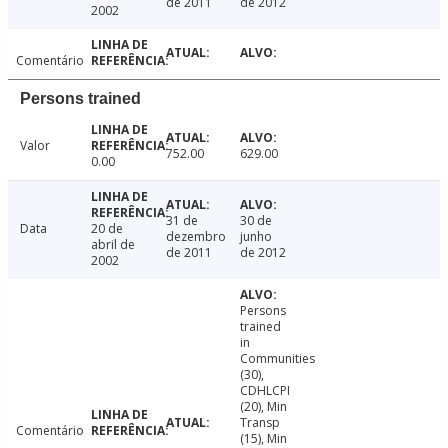
de 2011
de 2012
2002
Comentário
Persons trained
Valor
752.00
629.00
0.00
31 de
30 de
Data
20 de
dezembro
junho
abril de
de 2011
de 2012
2002
Persons
trained
in
Communities
(30),
CDHLCPI
(20), Min
Transp
Comentário
(15), Min