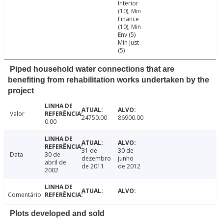
Interior
(10), Min
Finance
(10), Min
Env (5)
Min Just
(5)
Piped household water connections that are
benefiting from rehabilitation works undertaken by the
project
Valor
24750.00
86900.00
0.00
31 de
30 de
Data
30 de
dezembro
junho
abril de
de 2011
de 2012
2002
Comentário
Plots developed and sold