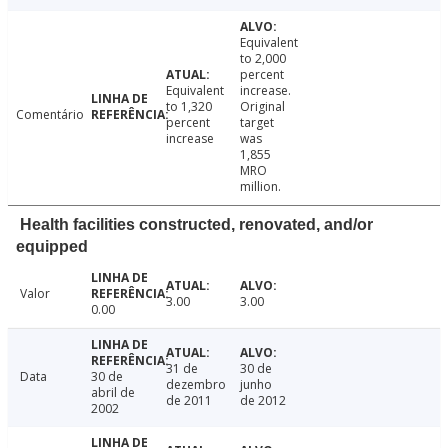
Equivalent
to 2,000
percent
Equivalent
increase.
to 1,320
Original
Comentário
percent
target
increase
was
1,855
MRO
million.
Health facilities constructed, renovated, and/or
equipped
Valor
3.00
3.00
0.00
31 de
30 de
Data
30 de
dezembro
junho
abril de
de 2011
de 2012
2002