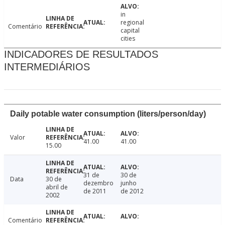
in
regional
Comentário
capital
cities
INDICADORES DE RESULTADOS
INTERMEDIÁRIOS
Daily potable water consumption (liters/person/day)
Valor
41.00
41.00
15.00
31 de
30 de
Data
30 de
dezembro
junho
abril de
de 2011
de 2012
2002
Comentário