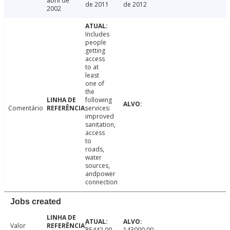
abril de
de 2011
de 2012
2002
Includes
people
getting
access
to at
least
one of
the
following
Comentário
services:
improved
sanitation,
access
to
roads,
water
sources,
andpower
connection
Jobs created
Valor
85442.00
143000.00