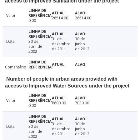
access to Improved Sanitation under the project
Valor
26514.00
26514.00
0.00
31 de
30 de
Data
30 de
dezembro
junho
abril de
de 2011
de 2012
2002
Comentário
Number of people in urban areas provided with
access to Improved Water Sources under the project
Valor
6600.00
7030.00
0.00
31 de
30 de
Data
30 de
dezembro
junho
abril de
de 2011
de 2012
2002