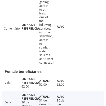
getting
access
to at
least
one of
the
following
Comentário
services:
improved
sanitation,
access
to
roads,
water
sources,
andpower
connection
Female beneficiaries
Valor
52.00
52.00
52.00
31 de
30 de
Data
30 de
dezembro
junho