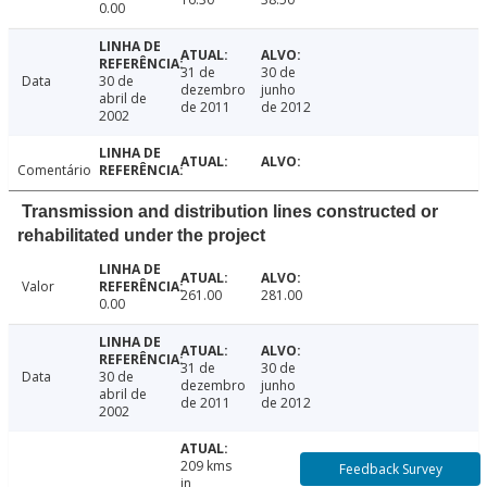
0.00
31 de
30 de
Data
30 de
dezembro
junho
abril de
de 2011
de 2012
2002
Comentário
Transmission and distribution lines constructed or
rehabilitated under the project
Valor
261.00
281.00
0.00
31 de
30 de
Data
30 de
dezembro
junho
abril de
de 2011
de 2012
2002
209 kms
Feedback Survey
in