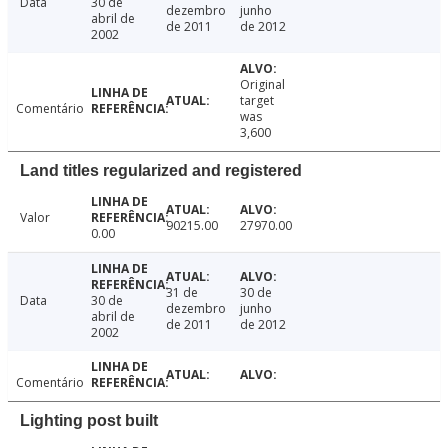
Data
30 de
dezembro
junho
abril de
de 2011
de 2012
2002
Original
target
Comentário
was
3,600
Land titles regularized and registered
Valor
90215.00
27970.00
0.00
31 de
30 de
Data
30 de
dezembro
junho
abril de
de 2011
de 2012
2002
Comentário
Lighting post built