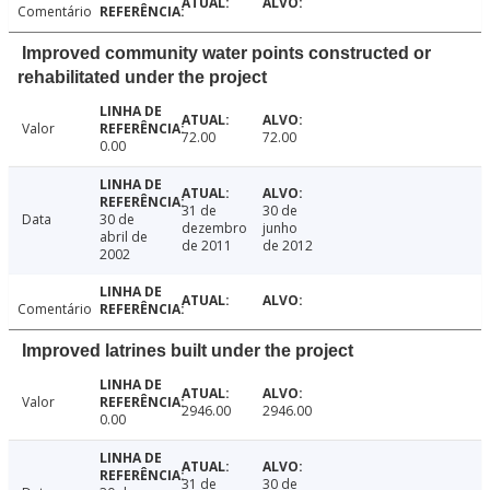
Comentário
Improved community water points constructed or
rehabilitated under the project
Valor
72.00
72.00
0.00
31 de
30 de
Data
30 de
dezembro
junho
abril de
de 2011
de 2012
2002
Comentário
Improved latrines built under the project
Valor
2946.00
2946.00
0.00
31 de
30 de