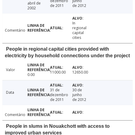
dezembro
junho
abril de
de 2011
de 2012
2002
In
regional
Comentário
capital
cities
People in regional capital cities provided with
electricity by household connections under the project
Valor
11000.00
12650.00
0.00
31 de
30 de
Data
dezembro
junho
de 2011
de 2012
Comentário
People in slums in Nouakchott with access to
improved urban services