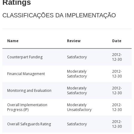
Ratings
CLASSIFICAÇÕES DA IMPLEMENTAÇÃO
Name
Review
Date
2012-
Counterpart Funding
Satisfactory
12-30
Moderately
2012-
Financial Management
Satisfactory
12-30
Moderately
2012-
Monitoring and Evaluation
Satisfactory
12-30
Overall Implementation
Moderately
2012-
Progress (IP)
Unsatisfactory
12-30
2012-
Overall Safeguards Rating
Satisfactory
12-30