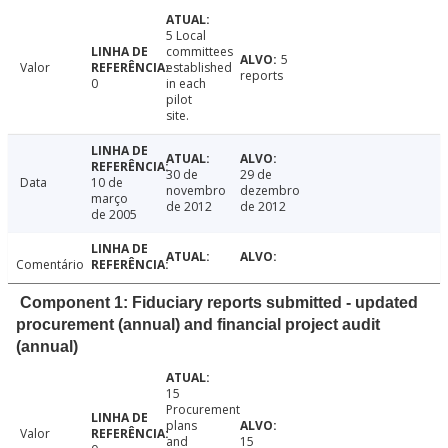
5 Local
committees
5
Valor
established
reports
0
in each
pilot
site.
30 de
29 de
Data
10 de
novembro
dezembro
março
de 2012
de 2012
de 2005
Comentário
Component 1: Fiduciary reports submitted - updated
procurement (annual) and financial project audit
(annual)
15
Procurement
plans
Valor
and
15