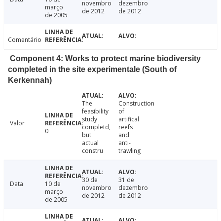
novembro
dezembro
março
de 2012
de 2012
de 2005
Comentário
Component 4: Works to protect marine biodiversity
completed in the site experimentale (South of
Kerkennah)
The
Construction
feasibility
of
study
artifical
Valor
completd,
reefs
0
but
and
actual
anti-
constru
trawling
30 de
31 de
Data
10 de
novembro
dezembro
março
de 2012
de 2012
de 2005