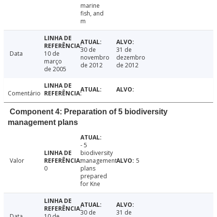
marine
fish, and
m
30 de
31 de
Data
10 de
novembro
dezembro
março
de 2012
de 2012
de 2005
Comentário
Component 4: Preparation of 5 biodiversity
management plans
- 5
biodiversity
Valor
management
5
0
plans
prepared
for Kne
30 de
31 de
Data
10 de