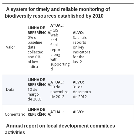
A system for timely and reliable monitoring of
biodiversity resources established by 2010
- GIS
Web
0% of
Scientifc
and
baseline
reports
final
Valor
data
on key
report
collected
indicators
along
and 0%
for the
with
of key
last 2
supporting
indica
d
30 de
31 de
Data
10 de
novembro
dezembro
março
de 2012
de 2012
de 2005
Comentário
Annual report on local development commitees
activities