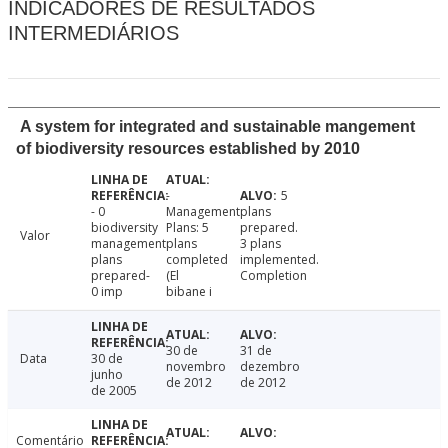
INDICADORES DE RESULTADOS
INTERMEDIÁRIOS
A system for integrated and sustainable mangement
of biodiversity resources established by 2010
-
5
- 0
Management
plans
biodiversity
Plans: 5
prepared.
Valor
management
plans
3 plans
plans
completed
implemented.
prepared-
(El
Completion
0 imp
bibane i
30 de
31 de
Data
30 de
novembro
dezembro
junho
de 2012
de 2012
de 2005
Comentário