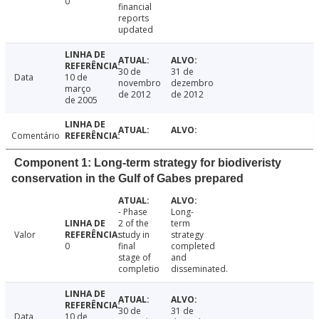
0
financial
reports
updated
30 de
31 de
Data
10 de
novembro
dezembro
março
de 2012
de 2012
de 2005
Comentário
Component 1: Long-term strategy for biodiveristy
conservation in the Gulf of Gabes prepared
- Phase
Long-
2 of the
term
Valor
study in
strategy
0
final
completed
stage of
and
completio
disseminated.
30 de
31 de
Data
10 de