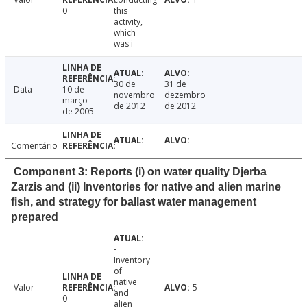
0
this
activity,
which
was i
30 de
31 de
Data
10 de
novembro
dezembro
março
de 2012
de 2012
de 2005
Comentário
Component 3: Reports (i) on water quality Djerba
Zarzis and (ii) Inventories for native and alien marine
fish, and strategy for ballast water management
prepared
-
Inventory
of
native
Valor
5
and
0
alien