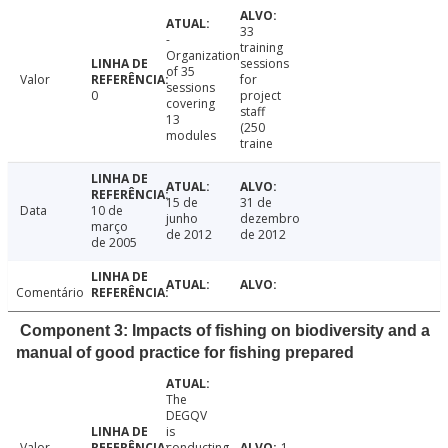
33
-
training
Organization
sessions
of 35
Valor
for
sessions
0
project
covering
staff
13
(250
modules
traine
15 de
31 de
Data
10 de
junho
dezembro
março
de 2012
de 2012
de 2005
Comentário
Component 3: Impacts of fishing on biodiversity and a
manual of good practice for fishing prepared
The
DEGQV
is
Valor
conducting
1