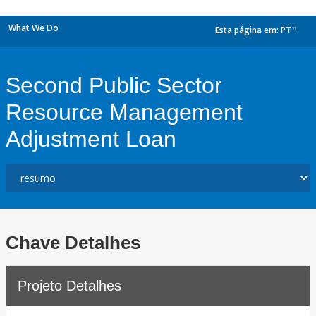
What We Do
Esta página em:
PT
dropdown
Second Public Sector
Resource Management
Adjustment Loan
Chave Detalhes
Projeto Detalhes