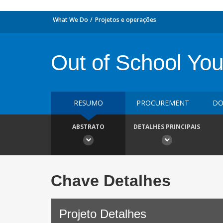
What We Do
Projetos e operações
Out of School Yo
RESUMO
PROCUREMENT
DO
ABSTRATO
DETALHES PRINCIPAIS
Chave Detalhes
Projeto Detalhes