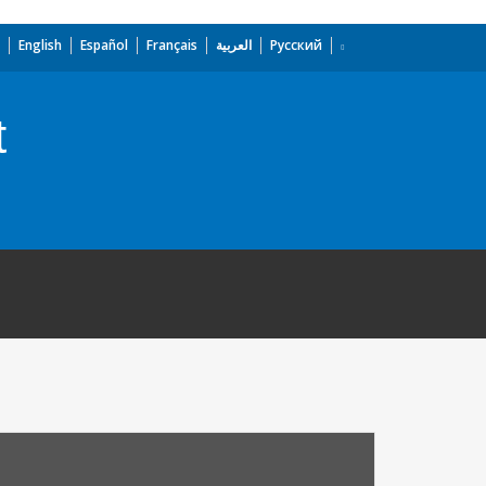
English
Español
Français
العربية
Русский
t