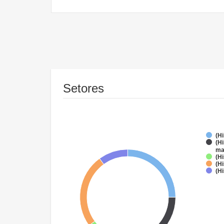
Setores
(Hi
(H
ma
(H
(H
(H