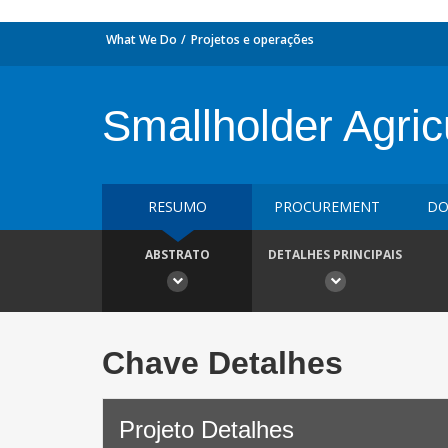
What We Do
Projetos e operações
Smallholder Agricu
RESUMO
PROCUREMENT
DO
ABSTRATO
DETALHES PRINCIPAIS
Chave Detalhes
Projeto Detalhes