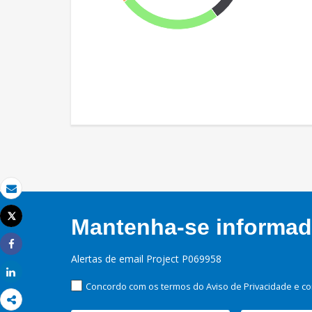
Email
Tweet
Mantenha-se informado
Imprimir
Share
Alertas de email Project P069958
Share
Concordo com os termos do Aviso de Privacidade e co