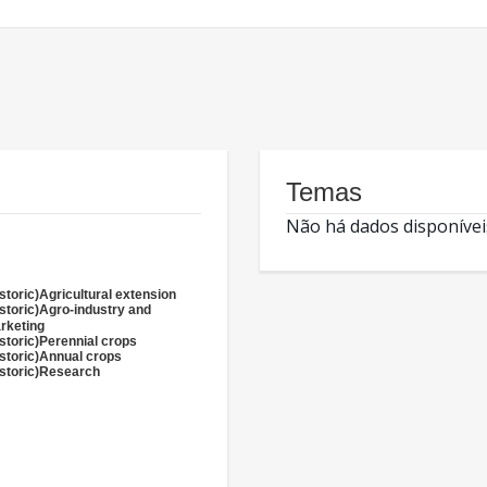
Temas
Não há dados disponívei
storic)Agricultural extension
istoric)Agro-industry and
rketing
istoric)Perennial crops
istoric)Annual crops
istoric)Research