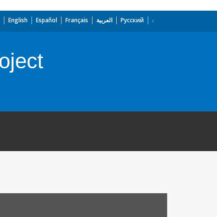
English
Español
Français
العربية
Русский
oject