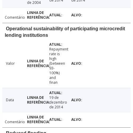
de 2014
de 2014
de 2004
Comentário
Operational sustainability of participating microcredit
lending institutions
Repayment
rate is
high
Valor
(between
93-
100%)
and
finan
19 de
Data
dezembro
de 2014
Comentário