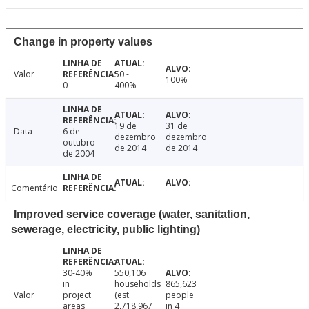
Change in property values
Valor
50 -
100%
0
400%
19 de
31 de
Data
6 de
dezembro
dezembro
outubro
de 2014
de 2014
de 2004
Comentário
Improved service coverage (water, sanitation,
sewerage, electricity, public lighting)
30-40%
550,106
in
households
865,623
Valor
project
(est.
people
areas
2,718,967
in 4