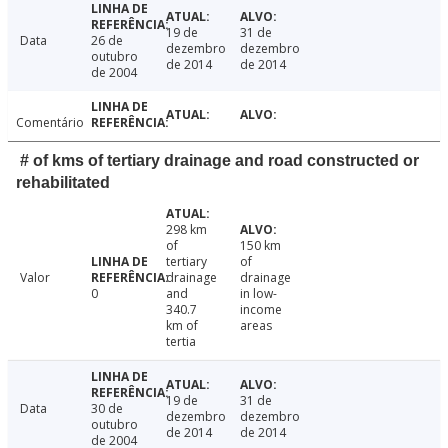
19 de
31 de
Data
26 de
dezembro
dezembro
outubro
de 2014
de 2014
de 2004
Comentário
# of kms of tertiary drainage and road constructed or
rehabilitated
298 km
of
150 km
tertiary
of
Valor
drainage
drainage
0
and
in low-
340.7
income
km of
areas
tertia
19 de
31 de
Data
30 de
dezembro
dezembro
outubro
de 2014
de 2014
de 2004