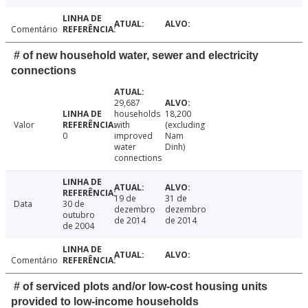
Comentário
# of new household water, sewer and electricity
connections
29,687
households
18,200
Valor
with
(excluding
0
improved
Nam
water
Dinh)
connections
19 de
31 de
Data
30 de
dezembro
dezembro
outubro
de 2014
de 2014
de 2004
Comentário
# of serviced plots and/or low-cost housing units
provided to low-income households