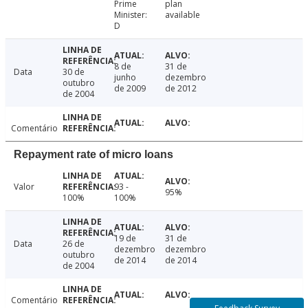
Prime
plan
Minister:
available
D
8 de
31 de
Data
30 de
junho
dezembro
outubro
de 2009
de 2012
de 2004
Comentário
Repayment rate of micro loans
Valor
93 -
95%
100%
100%
19 de
31 de
Data
26 de
dezembro
dezembro
outubro
de 2014
de 2014
de 2004
Comentário