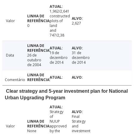
1,962/2,641
constructed
Valor
plots of
2,627
0
land
and
747/2,38
19 de
31 de
Data
26 de
dezembro
dezembro
outubro
de 2014
de 2014
de 2004
Comentário
Clear strategy and 5-year investment plan for National
Urban Upgrading Program
Strategy
of
Final
NUUP
Strategy
Valor
approved
and
None
by the
investment