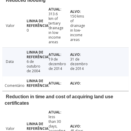
Reduced flooding
313.6
150 kms
km of
of
tertiary
Valor
drainage
drainage
0
in low-
in low
income
income
areas
areas
19 de
31 de
Data
6 de
dezembro
dezembro
outubro
de 2014
de 2014
de 2004
Comentário
Reduction in time and cost of acquiring land use
certificates
less
than 30
days,
Valor
according
45 days