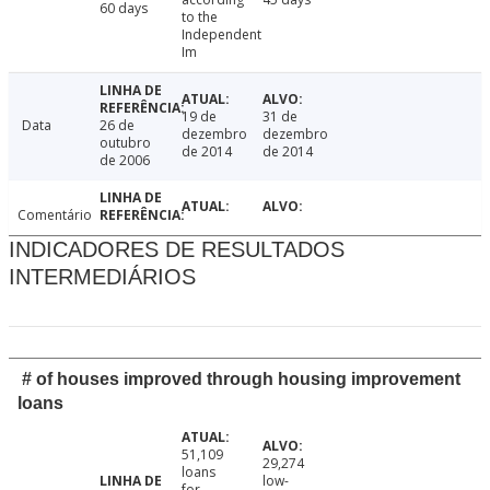
60 days
to the
Independent
Im
19 de
31 de
Data
26 de
dezembro
dezembro
outubro
de 2014
de 2014
de 2006
Comentário
INDICADORES DE RESULTADOS
INTERMEDIÁRIOS
# of houses improved through housing improvement
loans
51,109
29,274
loans
low-
for