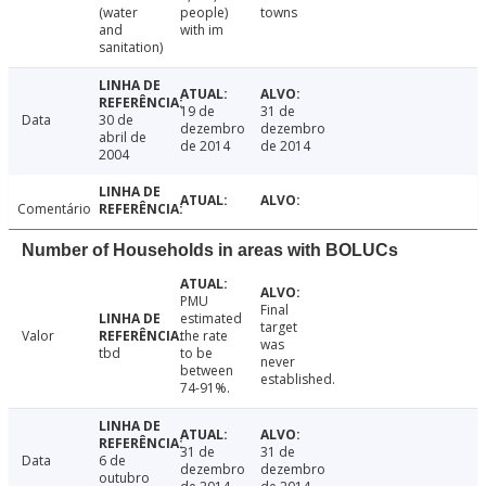
(water
people)
towns
and
with im
sanitation)
19 de
31 de
Data
30 de
dezembro
dezembro
abril de
de 2014
de 2014
2004
Comentário
Number of Households in areas with BOLUCs
PMU
Final
estimated
target
Valor
the rate
was
tbd
to be
never
between
established.
74-91%.
31 de
31 de
Data
6 de
dezembro
dezembro
outubro