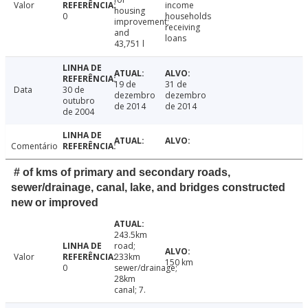
Valor
income
housing
0
households
improvement;
receiving
and
loans
43,751 l
19 de
31 de
Data
30 de
dezembro
dezembro
outubro
de 2014
de 2014
de 2004
Comentário
# of kms of primary and secondary roads,
sewer/drainage, canal, lake, and bridges constructed
new or improved
243.5km
road;
Valor
233km
150 km
0
sewer/drainage;
28km
canal; 7.