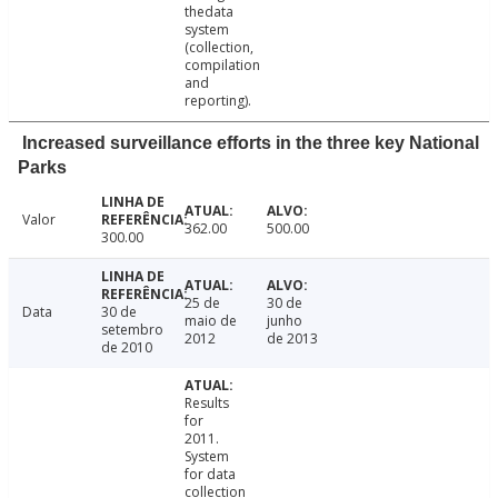
thedata
system
(collection,
compilation
and
reporting).
Increased surveillance efforts in the three key National
Parks
Valor
362.00
500.00
300.00
25 de
30 de
Data
30 de
maio de
junho
setembro
2012
de 2013
de 2010
Results
for
2011.
System
for data
collection