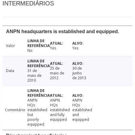
INTERMEDIÁRIOS
ANPN headquarters is established and equipped.
Valor
Yes
Yes
No
25 de
30 de
Data
31 de
maio de
junho
maio de
2012
de 2013
2010
ANPN
ANPN
ANPN
HQs
HQs
HQs
Comentário
established
established
established
but
and fully
and
poorly
equipped
equipped
equipped