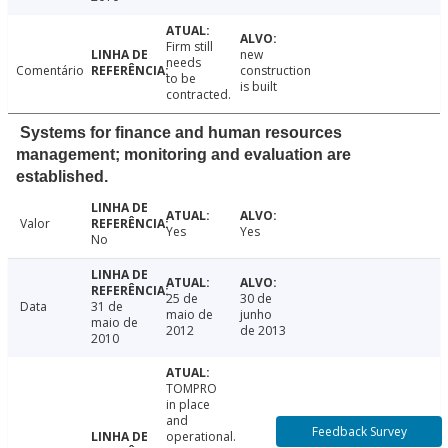
Firm still
new
needs
Comentário
construction
to be
is built
contracted.
Systems for finance and human resources
management; monitoring and evaluation are
established.
Valor
Yes
Yes
No
25 de
30 de
Data
31 de
maio de
junho
maio de
2012
de 2013
2010
TOMPRO
in place
and
Feedback Survey
operational.