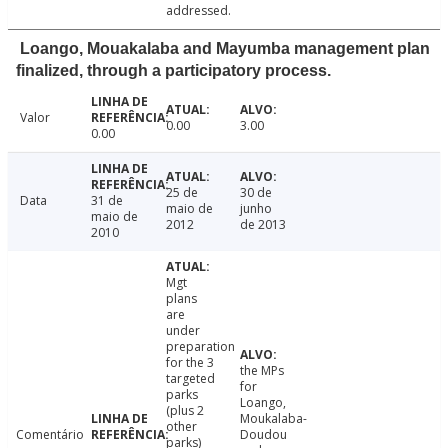
addressed.
Loango, Mouakalaba and Mayumba management plan
finalized, through a participatory process.
Valor
0.00
3.00
0.00
25 de
30 de
Data
31 de
maio de
junho
maio de
2012
de 2013
2010
Mgt
plans
are
under
preparation
for the 3
the MPs
targeted
for
parks
Loango,
(plus 2
Moukalaba-
other
Comentário
Doudou
parks)