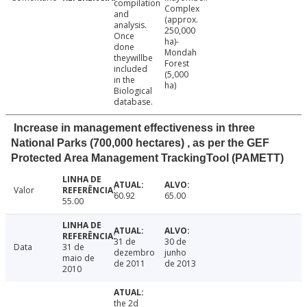
compilation
Complex
and
(approx.
analysis.
250,000
Once
ha)-
done
Mondah
theywillbe
Forest
included
(5,000
in the
ha)
Biological
database.
Increase in management effectiveness in three
National Parks (700,000 hectares) , as per the GEF
Protected Area Management TrackingTool (PAMETT)
Valor
60.92
65.00
55.00
31 de
30 de
Data
31 de
dezembro
junho
maio de
de 2011
de 2013
2010
the 2d