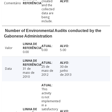
created
Comentário
and the
collected
data are
being
include.
Number of Environmental Audits conducted by the
Gabonese Administration
Valor
0.00
5.00
0.00
25 de
30 de
Data
31 de
maio de
junho
maio de
2012
de 2013
2010
This
activity
is not
implemented
in a
satisfactory