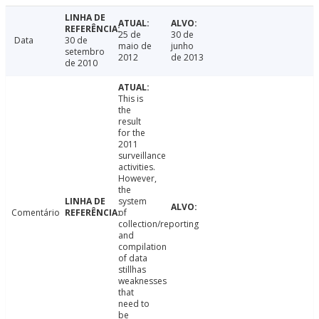
25 de
30 de
Data
30 de
maio de
junho
setembro
2012
de 2013
de 2010
This is
the
result
for the
2011
surveillance
activities.
However,
the
system
Comentário
of
collection/reporting
and
compilation
of data
stillhas
weaknesses
that
need to
be