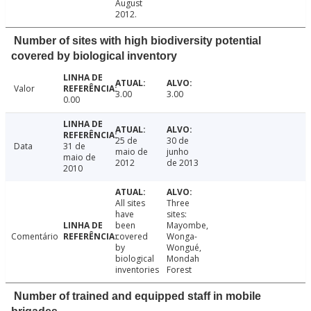
August
2012.
Number of sites with high biodiversity potential
covered by biological inventory
Valor
3.00
3.00
0.00
25 de
30 de
Data
31 de
maio de
junho
maio de
2012
de 2013
2010
All sites
Three
have
sites:
been
Mayombe,
Comentário
covered
Wonga-
by
Wongué,
biological
Mondah
inventories
Forest
Number of trained and equipped staff in mobile