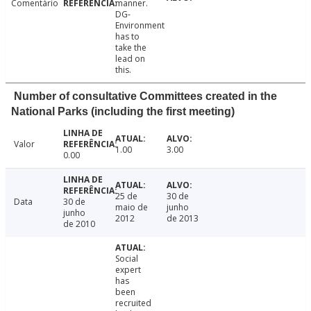
Comentário
manner.
DG-
Environment
has to
take the
lead on
this.
Number of consultative Committees created in the
National Parks (including the first meeting)
Valor
1.00
3.00
0.00
25 de
30 de
Data
30 de
maio de
junho
junho
2012
de 2013
de 2010
Social
expert
has
been
recruited