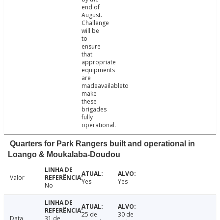
end of
August.
Challenge
will be
to
ensure
that
appropriate
equipments
are
madeavailableto
make
these
brigades
fully
operational.
Quarters for Park Rangers built and operational in
Loango & Moukalaba-Doudou
Valor
Yes
Yes
No
25 de
30 de
Data
31 de