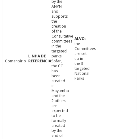
by the
ANPN
and
supports
the
creation
of the
Consultative
committees
the
in the
Committees
targeted
are set
parks.
up in
Comentário
Sofar,
the 3
the CC
targeted
has
National
been
Parks
created
in
Mayumba
and the
2 others
are
expected
to be
formally
created
by the
end of