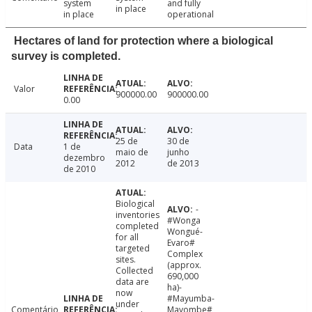
system
and fully
in place
in place
operational
Hectares of land for protection where a biological
survey is completed.
Valor
900000.00
900000.00
0.00
25 de
30 de
Data
1 de
maio de
junho
dezembro
2012
de 2013
de 2010
Biological
-
inventories
#Wonga
completed
Wongué-
for all
Evaro#
targeted
Complex
sites.
(approx.
Collected
690,000
data are
ha)-
now
#Mayumba-
under
Comentário
Mayombe#