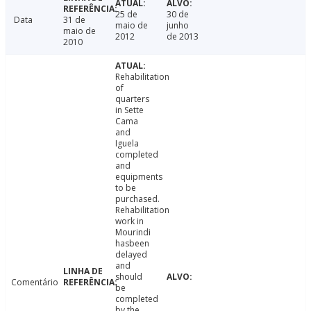
25 de
30 de
Data
31 de
maio de
junho
maio de
2012
de 2013
2010
Rehabilitation
of
quarters
in Sette
Cama
and
Iguela
completed
and
equipments
to be
purchased.
Rehabilitation
work in
Mourindi
hasbeen
delayed
and
should
Comentário
be
completed
by the