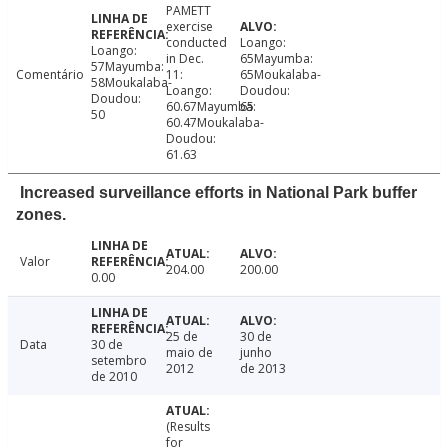
PAMETT
exercise
conducted
Loango:
Loango:
in Dec.
65Mayumba:
57Mayumba:
Comentário
11:
65Moukalaba-
58Moukalaba-
Loango:
Doudou:
Doudou:
60.67Mayumba:
65
50
60.47Moukalaba-
Doudou:
61.63
Increased surveillance efforts in National Park buffer
zones.
Valor
204.00
200.00
0.00
25 de
30 de
Data
30 de
maio de
junho
setembro
2012
de 2013
de 2010
(Results
for