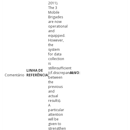
2011).
The 3
Mobile
Brigades
are now
operational
and
equipped.
However,
the
system
for data
collection
is
stillinsufficient
(cf.discrepancies
Comentário
between
the
previous
and
actual
results).
A
particular
attention
will be
given to
strengthen