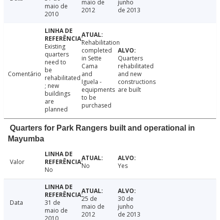
maio de
junho
maio de
2012
de 2013
2010
Rehabilitation
Existing
completed
quarters
in Sette
Quarters
need to
Cama
rehabilitated
be
Comentário
and
and new
rehabilitated
Iguela -
constructions
; new
equipments
are built
buildings
to be
are
purchased
planned
Quarters for Park Rangers built and operational in
Mayumba
Valor
No
Yes
No
25 de
30 de
Data
31 de
maio de
junho
maio de
2012
de 2013
2010