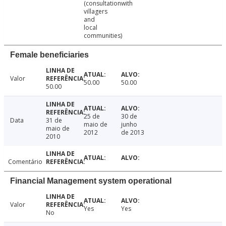
(consultationwith
villagers
and
local
communities)
Female beneficiaries
Valor
50.00
50.00
50.00
25 de
30 de
Data
31 de
maio de
junho
maio de
2012
de 2013
2010
Comentário
Financial Management system operational
Valor
Yes
Yes
No