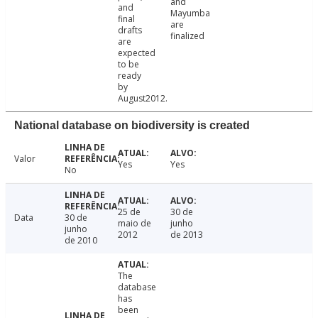
and
and
Mayumba
final
are
drafts
finalized
are
expected
to be
ready
by
August2012.
National database on biodiversity is created
Valor
Yes
Yes
No
25 de
30 de
Data
30 de
maio de
junho
junho
2012
de 2013
de 2010
The
database
has
been