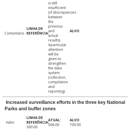
is still
insufficient
(cf.discrepancies
between
the
previous
and
Comentário
actual
results).
Aparticular
attention
will be
given to
strengthen
the data
system
(collection,
compilation
and
reporting).
Increased surveillance efforts in the three key National
Parks and buffer zones
Valor
566.00
700.00
300.00