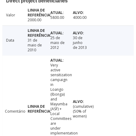
Direct project beneficiaries
Valor
5800.00
4000.00
2000.00
25 de
30 de
Data
31 de
maio de
junho
maio de
2012
de 2013
2010
Very
active
sensitization
campaign
in
Loango
(Ibonga)
and
Mayumba
(cumulative)
(ASF) +
Comentário
(50% of
Local
women)
Committees
are
under
implementation