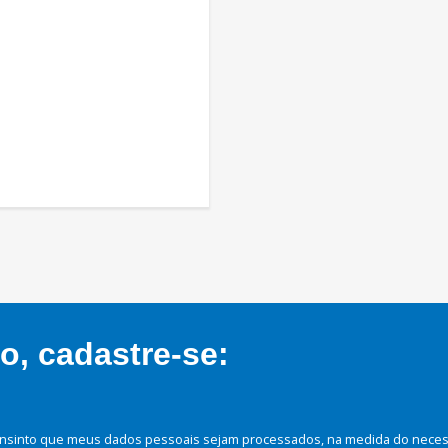
, cadastre-se:
nsinto que meus dados pessoais sejam processados, na medida do necessá