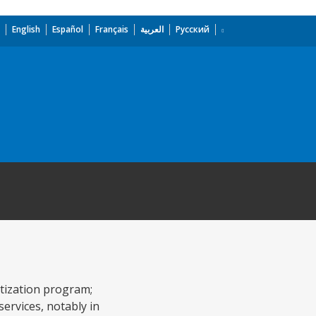
English
Español
Français
العربية
Русский
atization program;
services, notably in