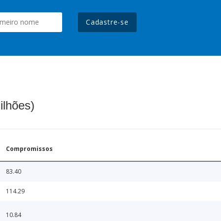
Cadastre-se
ilhões)
Compromissos
83.40
114.29
10.84