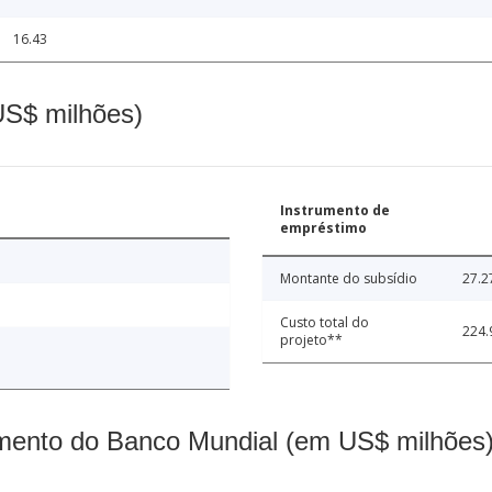
16.43
(US$ milhões)
Instrumento de
empréstimo
Montante do subsídio
27.2
Custo total do
224.
projeto**
mento do Banco Mundial (em US$ milhões)