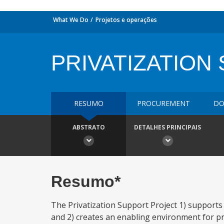
What We Do
Projetos e operações
PRIVATIZATION
RESUMO
PROCUREMENT
DO
ABSTRATO
DETALHES PRINCIPAIS
Resumo*
The Privatization Support Project 1) supports
and 2) creates an enabling environment for pri