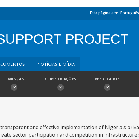
Esta página em:
Português
 SUPPORT PROJECT
CUMENTOS
NOTÍCIAS E MÍDIA
FINANÇAS
CLASSIFICAÇÕES
RESULTADOS
 transparent and effective implementation of Nigeria's priv
vate sector participation and competition in infrastructure 