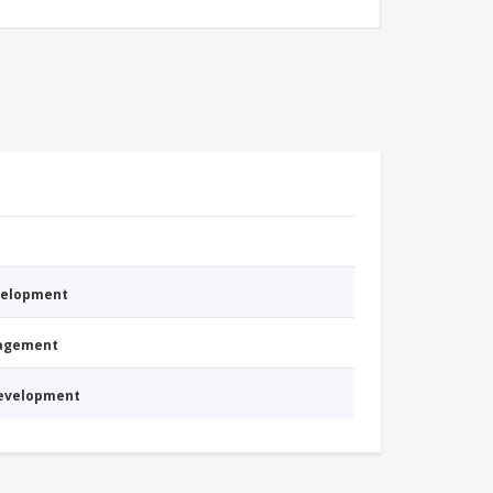
evelopment
nagement
Development