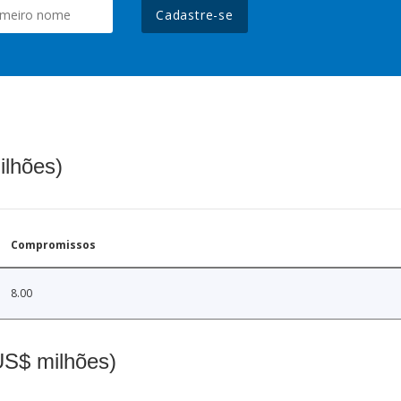
Cadastre-se
ilhões)
Compromissos
8.00
(US$ milhões)