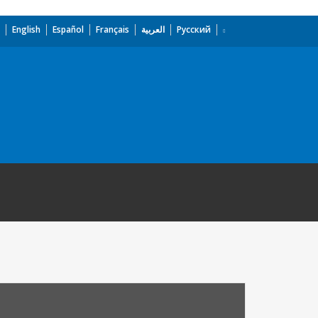
English
Español
Français
العربية
Русский