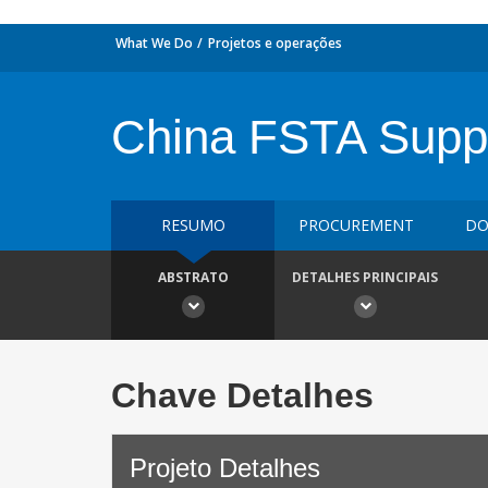
What We Do
Projetos e operações
China FSTA Supp
RESUMO
PROCUREMENT
DO
ABSTRATO
DETALHES PRINCIPAIS
Chave Detalhes
Projeto Detalhes