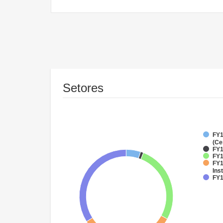
Setores
FY1
(Ce
FY1
FY1
FY1
Inst
FY1