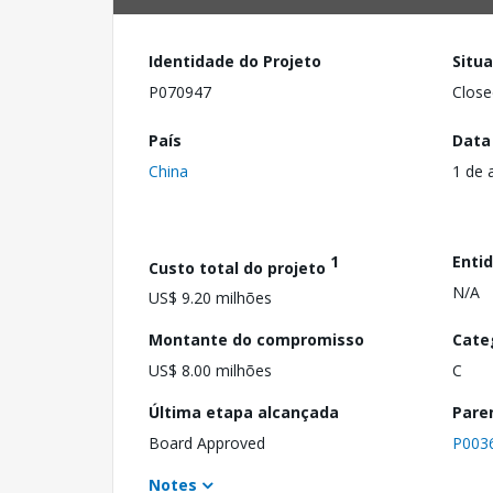
Identidade do Projeto
Situ
P070947
Close
País
Data
China
1 de 
1
Enti
Custo total do projeto
N/A
US$ 9.20 milhões
Montante do compromisso
Cate
US$ 8.00 milhões
C
Última etapa alcançada
Pare
Board Approved
P003
Notes