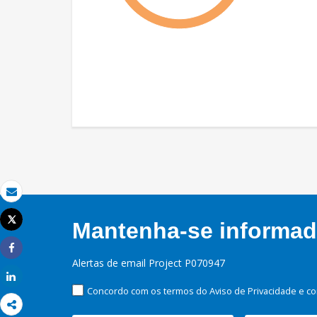
Email
Tweet
Mantenha-se informado
Imprimir
Share
Alertas de email Project P070947
Share
Concordo com os termos do Aviso de Privacidade e co