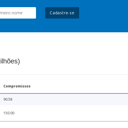
Cadastre-se
ilhões)
Compromissos
90.58
150.00