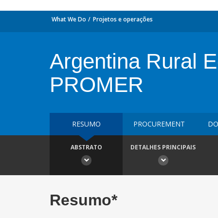
What We Do
Projetos e operações
Argentina Rural E
PROMER
RESUMO
PROCUREMENT
DO
ABSTRATO
DETALHES PRINCIPAIS
Resumo*