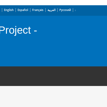
English
Español
Français
العربية
Русский
roject -