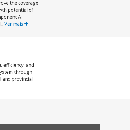
rove the coverage,
wth potential of
mponent A:
..
Ver mais
 efficiency, and
 system through
 and provincial