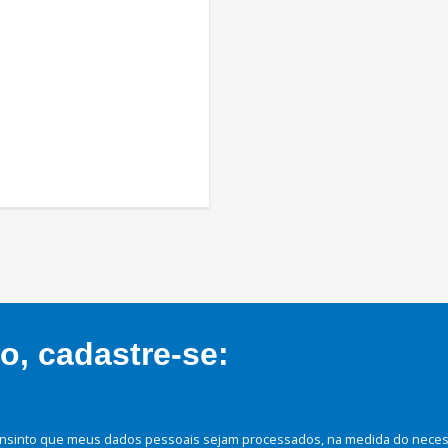
, cadastre-se:
nsinto que meus dados pessoais sejam processados, na medida do necessá