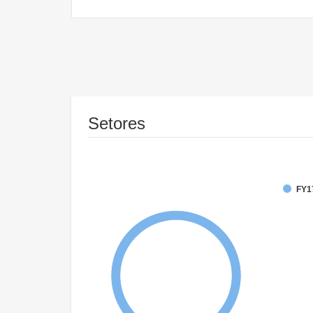
Setores
FY1