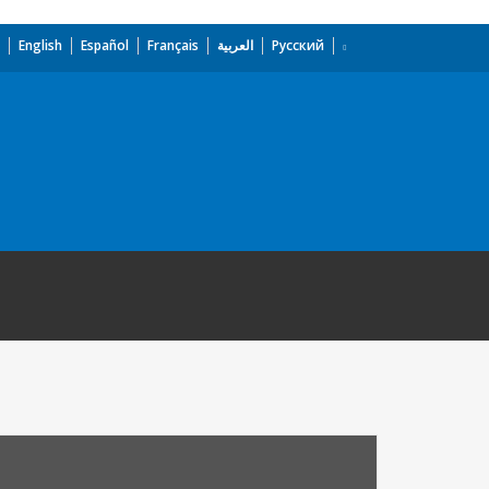
English
Español
Français
العربية
Русский