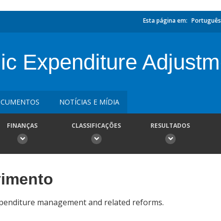
Esta página em:
Português
c Expenditure Adjustm
CUMENTOS
NOTÍCIAS E MÍDIA
FINANÇAS
CLASSIFICAÇÕES
RESULTADOS
vimento
xpenditure management and related reforms.