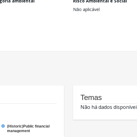
goria ambiental
Risco Ambiental e Social
Não aplicável
Temas
Não há dados disponívei
(Historic)Public financial
management