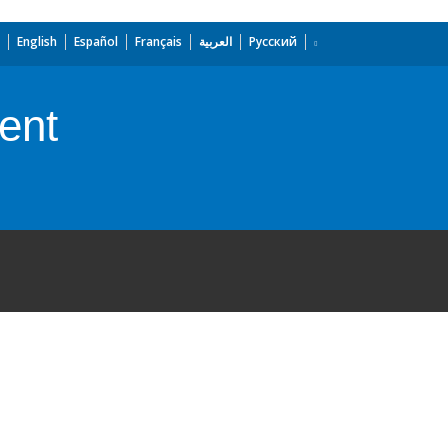
English
Español
Français
العربية
Русский
ent