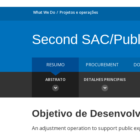
What We Do
Projetos e operações
Second SAC/Publi
RESUMO
PROCUREMENT
DO
ABSTRATO
DETALHES PRINCIPAIS
Objetivo de Desenvol
An adjustment operation to support public e