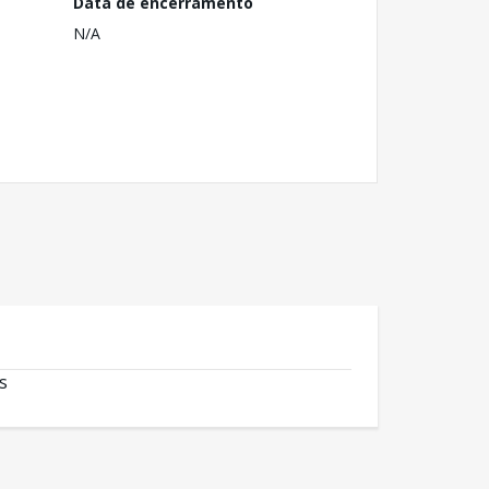
Data de encerramento
N/A
s