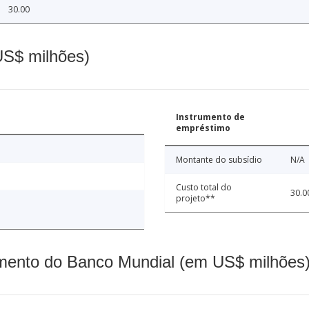
30.00
(US$ milhões)
Instrumento de
empréstimo
Montante do subsídio
N/A
Custo total do
30.0
projeto**
mento do Banco Mundial (em US$ milhões)