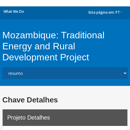
What We Do
Esta página em:
PT
dropdown
Mozambique: Traditional
Energy and Rural
Development Project
Chave Detalhes
Projeto Detalhes