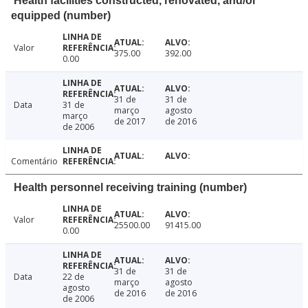
Health facilities constructed, renovated, and/or
equipped (number)
Valor
375.00
392.00
0.00
31 de
31 de
Data
31 de
março
agosto
março
de 2017
de 2016
de 2006
Comentário
Health personnel receiving training (number)
Valor
25500.00
91415.00
0.00
31 de
31 de
Data
22 de
março
agosto
agosto
de 2016
de 2016
de 2006