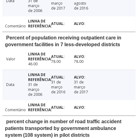
Data
31 de
março
agosto
março
de 2017
de 2016
de 2006
Comentário
Percent of population receiving outpatient care in
government facilities in 7 less-developed districts
Valor
78.00
78.00
46.00
31 de
31 de
Data
31 de
março
março
março
de 2016
de 2017
de 2006
Comentário
percent change in number of road traffic accident
patients transported by government ambulance
system (108 system) in pilot districts