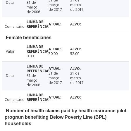
31 de
31 de
Data
31 de
março
março
março
de 2017
de 2017
de 2006
Comentário
Female beneficiaries
Valor
50.00
52.00
0.00
31 de
31 de
Data
31 de
março
março
março
de 2017
de 2017
de 2006
Comentário
Number of health claims paid by health insurance pilot
program benefitting Below Poverty Line (BPL)
households