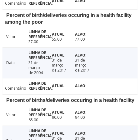
Comentário
Percent of birth/deliveries occuring in a health facility
among the poor
Valor
55.00
77.00
37.00
31 de
31 de
Data
31 de
março
março
março
de 2017
de 2017
de 2004
Comentário
Percent of births/deliveries occuring in a health facility
Valor
90.00
94.00
65.00
31 de
31 de