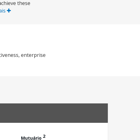
achieve these
ais
tiveness, enterprise
2
Mutuário