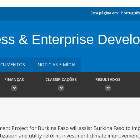
Esta página em:
Português
ss & Enterprise Develo
CUMENTOS
NOTÍCIAS E MÍDIA
FINANÇAS
CLASSIFICAÇÕES
RESULTADOS
nt Project for Burkina Faso will assist Burkina Faso to im
ization and utility reform, investment climate improvement 