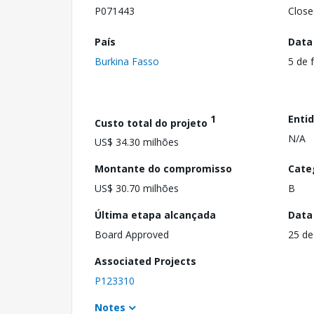
P071443
Close
País
Data
Burkina Fasso
5 de 
1
Enti
Custo total do projeto
N/A
US$ 34.30 milhões
Montante do compromisso
Cate
US$ 30.70 milhões
B
Última etapa alcançada
Data
Board Approved
25 de
Associated Projects
P123310
Notes