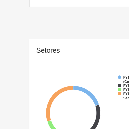
Setores
FY1
(Ce
FY1
FY1
FY1
Ser