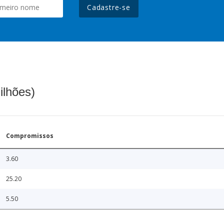
Cadastre-se
ilhões)
Compromissos
3.60
25.20
5.50