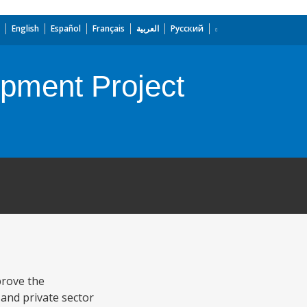
English
Español
Français
العربية
Русский
pment Project
prove the
and private sector