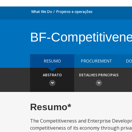
What We Do
Projetos e operações
BF-Competitivene
RESUMO
PROCUREMENT
DO
ABSTRATO
DETALHES PRINCIPAIS
Resumo*
The Competitiveness and Enterprise Developme
competitiveness of its economy through privat