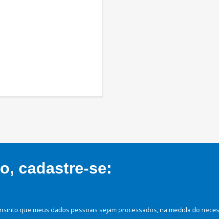
, cadastre-se:
nsinto que meus dados pessoais sejam processados, na medida do necessá