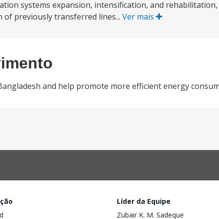
cation systems expansion, intensification, and rehabilitation
 of previously transferred lines...
Ver mais
vimento
 of Bangladesh and help promote more efficient energy consum
ação
Líder da Equipe
d
Zubair K. M. Sadeque