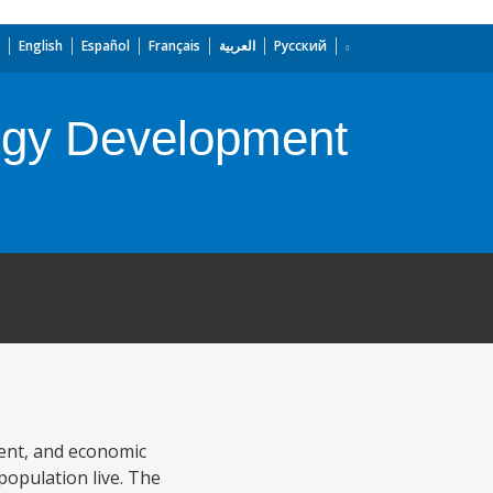
English
Español
Français
العربية
Русский
ergy Development
ment, and economic
population live. The