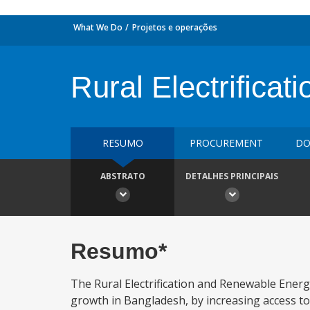
What We Do
Projetos e operações
Rural Electrific
RESUMO
PROCUREMENT
DO
ABSTRATO
DETALHES PRINCIPAIS
Resumo*
The Rural Electrification and Renewable Energ
growth in Bangladesh, by increasing access to 