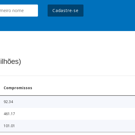
Cadastre-se
ilhões)
Compromissos
92.34
461.17
101.01