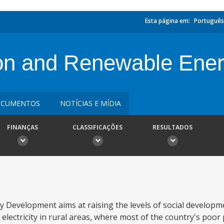
Esta página em:
Português
ation and Renewable En
CUMENTOS
NOTÍCIAS E MÍDIA
FINANÇAS
CLASSIFICAÇÕES
RESULTADOS
y Development aims at raising the levels of social develop
electricity in rural areas, where most of the country's poor 