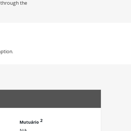
, through the
ption.
2
Mutuário
N/A