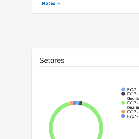
Notes
Setores
FY17 
FY17 
Geoth
FY17 -
Distri
FY17 -
FY17 -