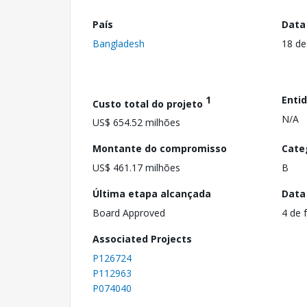
País
Data
Bangladesh
18 de
1
Enti
Custo total do projeto
N/A
US$ 654.52 milhões
Montante do compromisso
Cate
US$ 461.17 milhões
B
Última etapa alcançada
Data
Board Approved
4 de 
Associated Projects
P126724
P112963
P074040