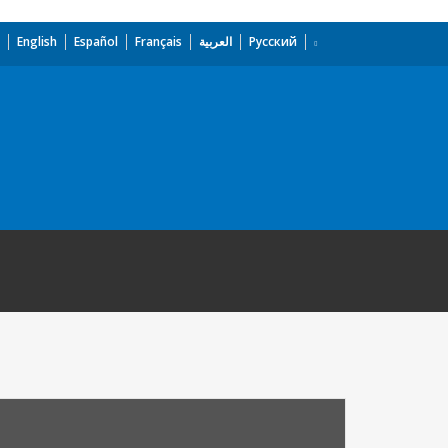
English
Español
Français
العربية
Русский