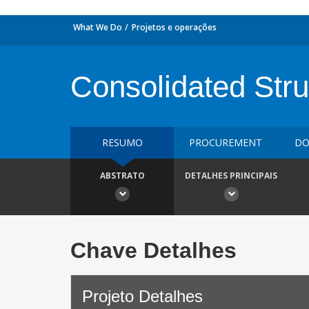
What We Do
Projetos e operações
Consolidated Stru
RESUMO
PROCUREMENT
DO
ABSTRATO
DETALHES PRINCIPAIS
Chave Detalhes
Projeto Detalhes