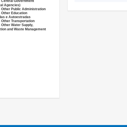
- Central Government
ral Agencies)
 Other Public Administration
- Other Education
das e Autoestradas
 Other Transportation
- Other Water Supply,
ation and Waste Management