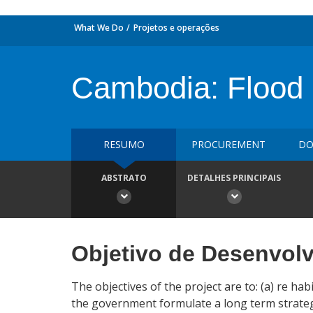
What We Do
Projetos e operações
Cambodia: Flood 
RESUMO
PROCUREMENT
DO
ABSTRATO
DETALHES PRINCIPAIS
Objetivo de Desenvol
The objectives of the project are to: (a) re ha
the government formulate a long term strategy