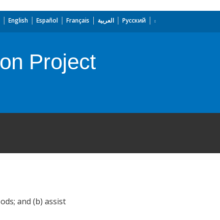
English
Español
Français
العربية
Русский
on Project
ods; and (b) assist