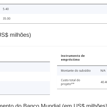
5.40
35.00
(US$ milhões)
Instrumento de
empréstimo
Montante do subsídio
N/A
Custo total do
40.4
projeto**
mento do Banco Mundial (em US$ milhões)