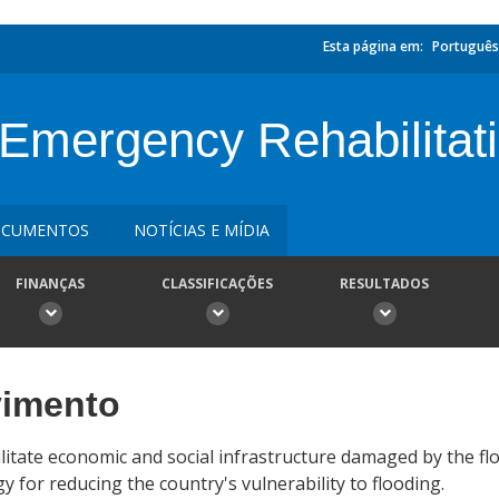
Esta página em:
Português
Emergency Rehabilitati
CUMENTOS
NOTÍCIAS E MÍDIA
FINANÇAS
CLASSIFICAÇÕES
RESULTADOS
vimento
bilitate economic and social infrastructure damaged by the flo
 for reducing the country's vulnerability to flooding.