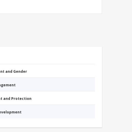
nt and Gender
nagement
nt and Protection
Development