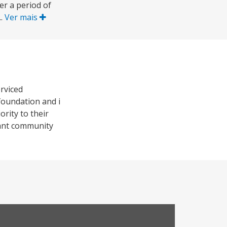
r a period of
..
Ver mais
erviced
 foundation and i
rity to their
icant community