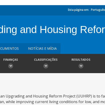
Esta página em:
Português
ding and Housing Refor
CUMENTOS
NOTÍCIAS E MÍDIA
FINANÇAS
CLASSIFICAÇÕES
RESULTADOS
an Upgrading and Housing Reform Project (UUHRP) is to faci
ran, while improving current living conditions for low, and 