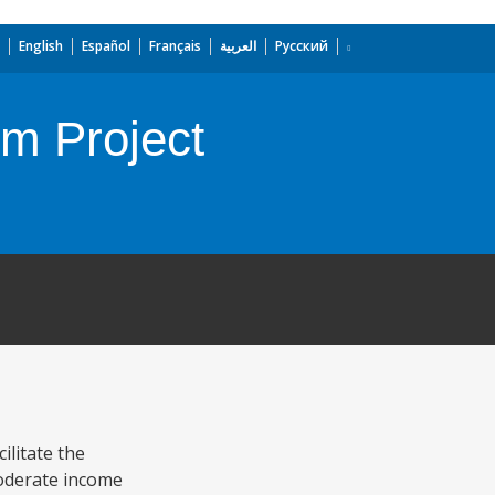
English
Español
Français
العربية
Русский
m Project
litate the
moderate income