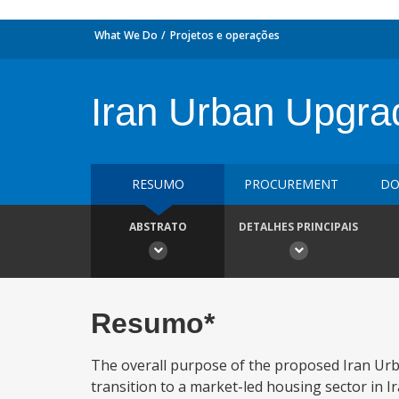
What We Do
Projetos e operações
Iran Urban Upgra
RESUMO
PROCUREMENT
DO
ABSTRATO
DETALHES PRINCIPAIS
Resumo*
The overall purpose of the proposed Iran Urb
transition to a market-led housing sector in I