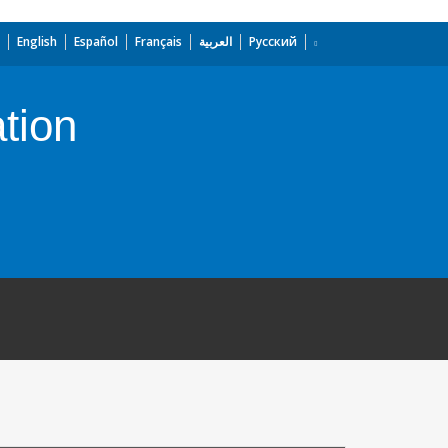
English
Español
Français
العربية
Русский
tion