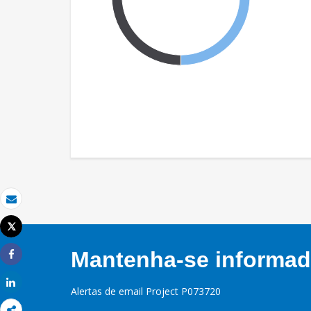
Email
Tweet
Imprimir
Mantenha-se informado
Share
Share
Alertas de email Project P073720