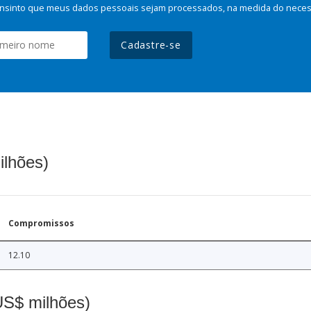
nsinto que meus dados pessoais sejam processados, na medida do necessá
Cadastre-se
ilhões)
Compromissos
12.10
(US$ milhões)