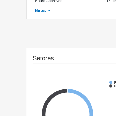
Board Approved
15 de
Notes
Setores
F
F