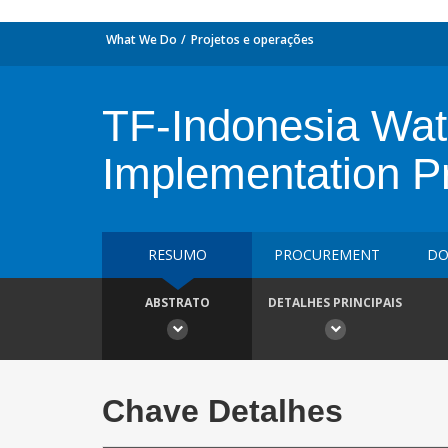
What We Do
Projetos e operações
TF-Indonesia Wate
Implementation 
RESUMO
PROCUREMENT
DO
ABSTRATO
DETALHES PRINCIPAIS
Chave Detalhes