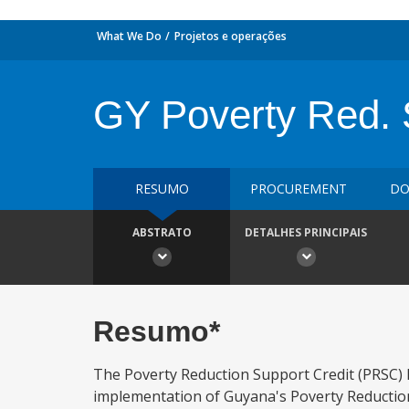
What We Do
Projetos e operações
GY Poverty Red. 
RESUMO
PROCUREMENT
DO
ABSTRATO
DETALHES PRINCIPAIS
Resumo*
The Poverty Reduction Support Credit (PRSC) Pr
implementation of Guyana's Poverty Reduction