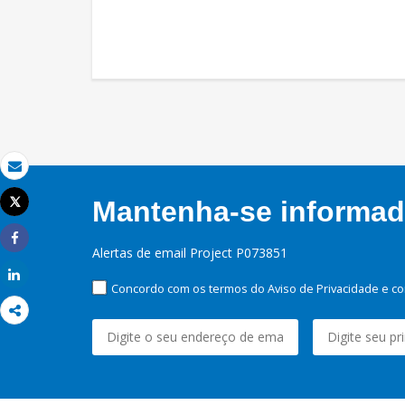
Email
Tweet
Mantenha-se informado
Imprimir
Alertas de email Project P073851
Share
Share
Concordo com os termos do Aviso de Privacidade e co