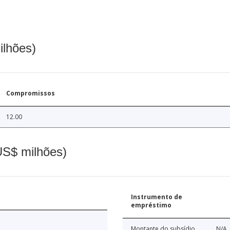
ilhões)
Compromissos
12.00
(US$ milhões)
Instrumento de
empréstimo
Montante do subsídio
N/A