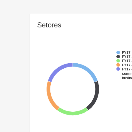
Setores
FY17 
FY17 
FY17 
FY17 
FY17 
comme
busin