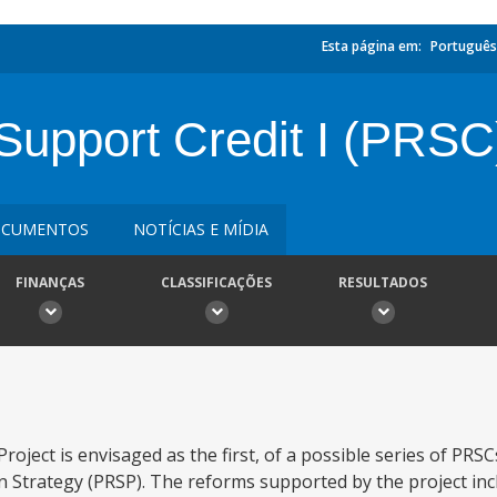
Esta página em:
Português
Support Credit I (PRSC
CUMENTOS
NOTÍCIAS E MÍDIA
FINANÇAS
CLASSIFICAÇÕES
RESULTADOS
oject is envisaged as the first, of a possible series of PRS
 Strategy (PRSP). The reforms supported by the project inc