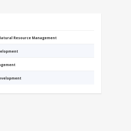
 Natural Resource Management
evelopment
nagement
Development