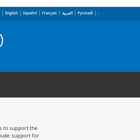
English
Español
Français
العربية
Русский
)
Cs to support the
lude: support for