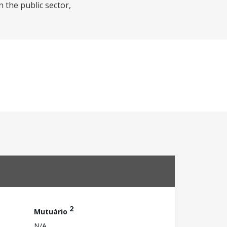
 the public sector,
2
Mutuário
N/A