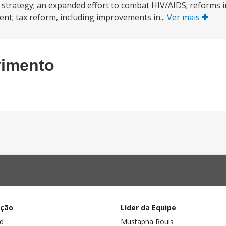
strategy; an expanded effort to combat HIV/AIDS; reforms in
t; tax reform, including improvements in...
Ver mais
vimento
ação
Líder da Equipe
d
Mustapha Rouis