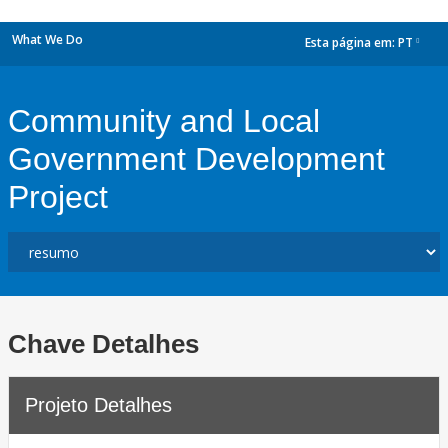
What We Do
Esta página em:
PT
dropdown
Community and Local
Government Development
Project
Chave Detalhes
Projeto Detalhes