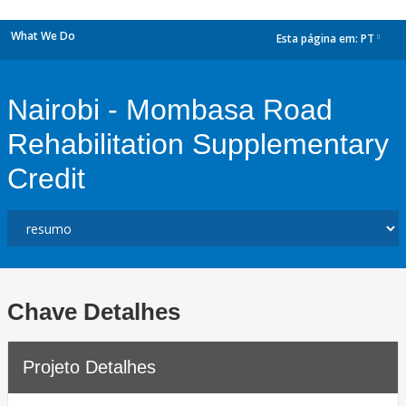
What We Do
Esta página em:
PT
dropdown
Nairobi - Mombasa Road
Rehabilitation Supplementary
Credit
Chave Detalhes
Projeto Detalhes