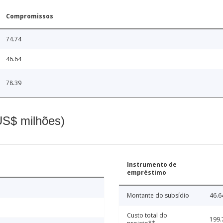
Compromissos
74.74
46.64
78.39
(US$ milhões)
Instrumento de
empréstimo
Montante do subsídio
46.6
Custo total do
199.