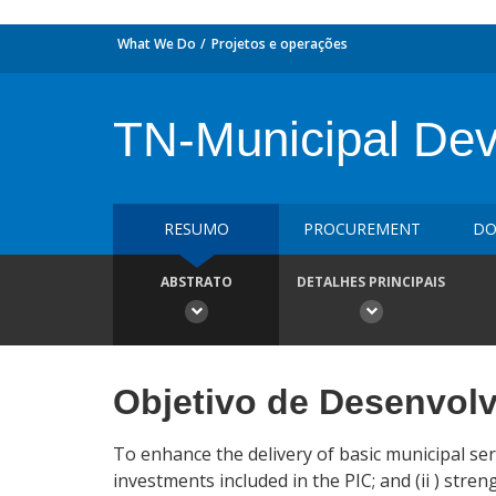
What We Do
Projetos e operações
TN-Municipal Dev
RESUMO
PROCUREMENT
DO
ABSTRATO
DETALHES PRINCIPAIS
Objetivo de Desenvol
To enhance the delivery of basic municipal serv
investments included in the PIC; and (ii ) stren