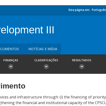
Esta página em:
Português
elopment III
CUMENTOS
NOTÍCIAS E MÍDIA
FINANÇAS
CLASSIFICAÇÕES
RESULTADOS
vimento
ices and infrastructure through: (i) the financing of priorit
gthening the financial and institutional capacity of the CPSCL