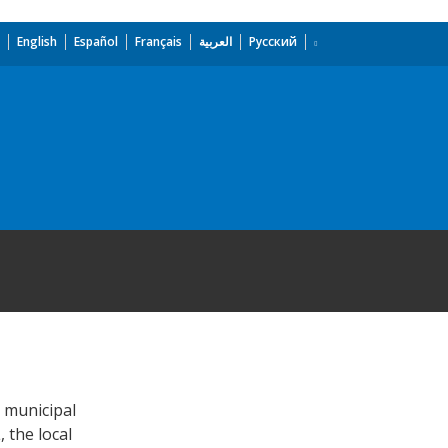
English
Español
Français
العربية
Русский
y municipal
, the local