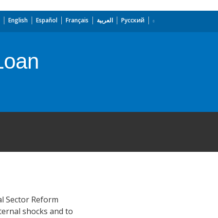
English
Español
Français
العربية
Русский
Loan
al Sector Reform
ternal shocks and to