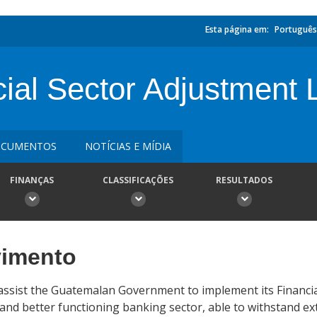
Esta página em:
Português
ial Sector Adjustment 
CUMENTOS
NOTÍCIAS E MÍDIA
FINANÇAS
CLASSIFICAÇÕES
RESULTADOS
vimento
to assist the Guatemalan Government to implement its Financi
nd better functioning banking sector, able to withstand ex