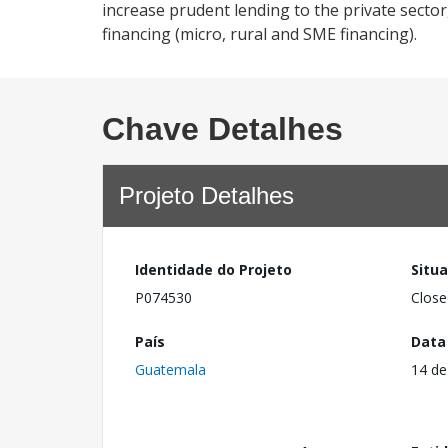
increase prudent lending to the private secto
financing (micro, rural and SME financing).
Chave Detalhes
Projeto Detalhes
Identidade do Projeto
Situ
P074530
Close
País
Data
Guatemala
14 d