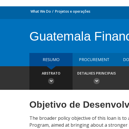
What We Do
Projetos e operações
Guatemala Financ
RESUMO
PROCUREMENT
DO
ABSTRATO
DETALHES PRINCIPAIS
Objetivo de Desenvol
The broader policy objective of this loan is 
Program, aimed at bringing about a stronger a