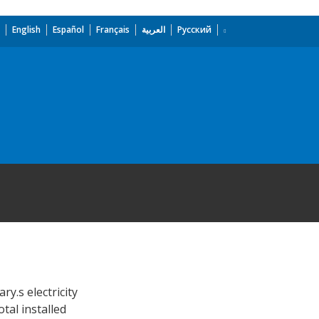
English
Español
Français
العربية
Русский
y.s electricity
tal installed