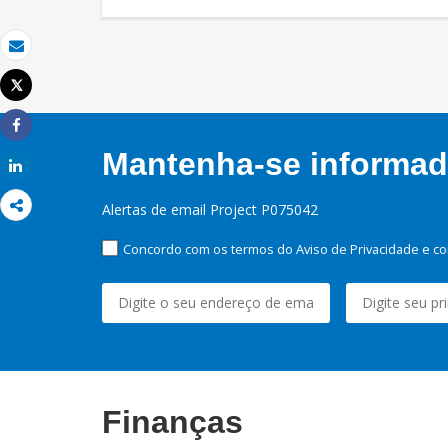
Email
Tweet
Imprimir
Share
Mantenha-se informado
Share
Alertas de email Project P075042
Concordo com os termos do Aviso de Privacidade e co
Finanças