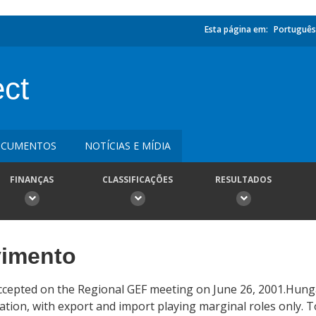
Esta página em:
Português
ect
CUMENTOS
NOTÍCIAS E MÍDIA
FINANÇAS
CLASSIFICAÇÕES
RESULTADOS
vimento
cepted on the Regional GEF meeting on June 26, 2001.Hungar
on, with export and import playing marginal roles only. To