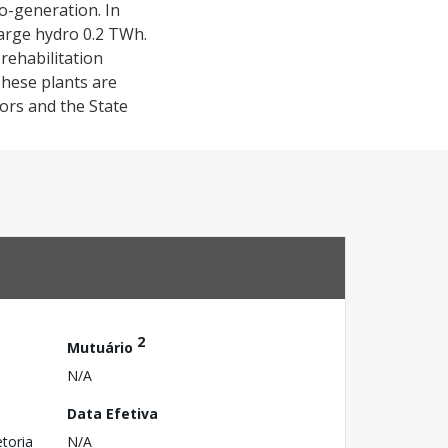
ro-generation. In
arge hydro 0.2 TWh.
 rehabilitation
These plants are
tors and the State
2
Mutuário
N/A
Data Efetiva
toria
N/A