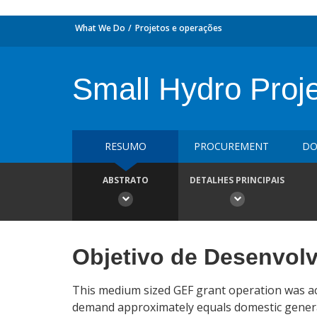
What We Do
Projetos e operações
Small Hydro Proj
RESUMO
PROCUREMENT
DO
ABSTRATO
DETALHES PRINCIPAIS
Objetivo de Desenvol
This medium sized GEF grant operation was ac
demand approximately equals domestic generati