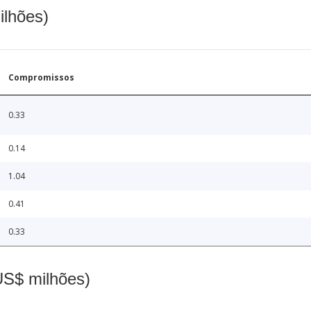
ilhões)
Compromissos
0.33
0.14
1.04
0.41
0.33
(US$ milhões)