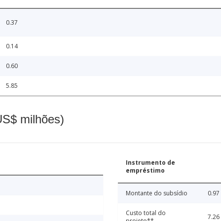
0.37
0.14
0.60
5.85
(US$ milhões)
Instrumento de
empréstimo
Montante do subsídio
0.97
Custo total do
7.26
projeto**