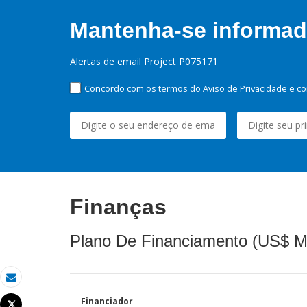
Mantenha-se informado
Alertas de email Project P075171
Concordo com os termos do Aviso de Privacidade e co
Finanças
Plano De Financiamento (US$ M
Email
Financiador
Tweet