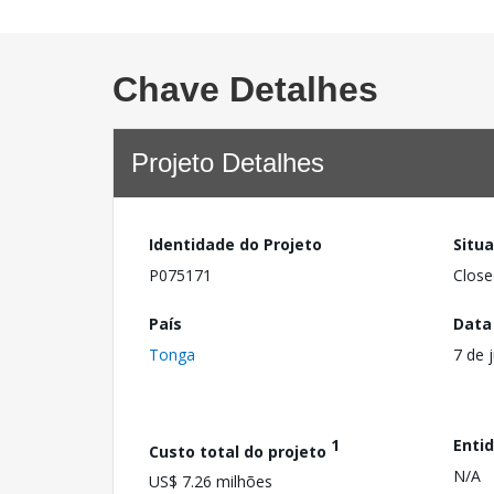
Chave Detalhes
Projeto Detalhes
Identidade do Projeto
Situ
P075171
Close
País
Data
Tonga
7 de 
1
Enti
Custo total do projeto
N/A
US$ 7.26 milhões