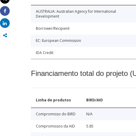
Imprimir
AUSTRALIA: Australian Agency for International
Share
Development
Share
Borrower/Recipient
EC: European Commission
IDA Credit
Financiamento total do projeto 
Linha de produtos
BIRD/AID
Compromisso do BIRD
N/A
Compromissos da AID
5.85