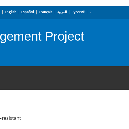
English
Español
Français
العربية
Русский
gement Project
-resistant