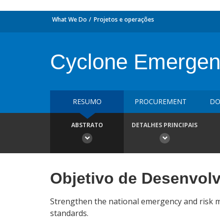
What We Do
Projetos e operações
Cyclone Emergen
RESUMO
PROCUREMENT
DO
ABSTRATO
DETALHES PRINCIPAIS
Objetivo de Desenvol
Strengthen the national emergency and risk 
standards.