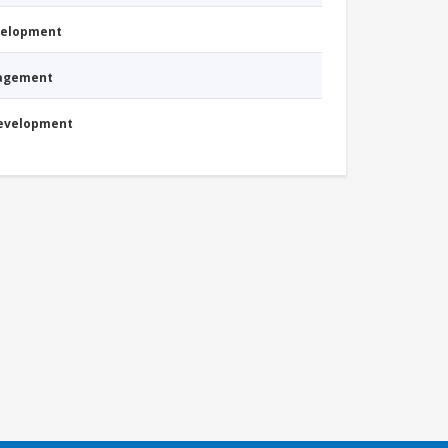
evelopment
nagement
Development