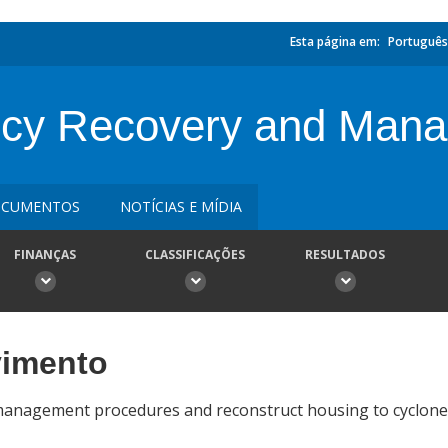
Esta página em:
Português
cy Recovery and Mana
CUMENTOS
NOTÍCIAS E MÍDIA
FINANÇAS
CLASSIFICAÇÕES
RESULTADOS
vimento
management procedures and reconstruct housing to cyclone