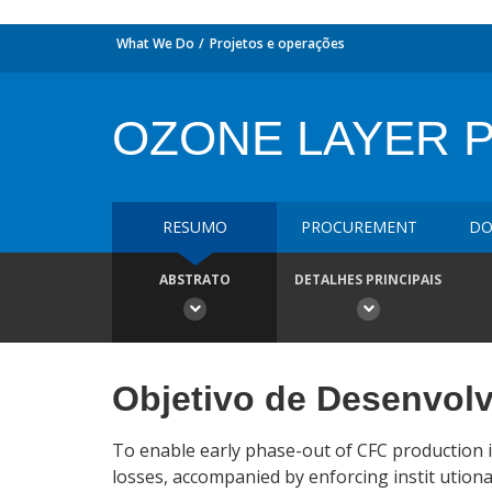
What We Do
Projetos e operações
OZONE LAYER 
RESUMO
PROCUREMENT
DO
ABSTRATO
DETALHES PRINCIPAIS
Objetivo de Desenvol
To enable early phase-out of CFC production 
losses, accompanied by enforcing instit ution