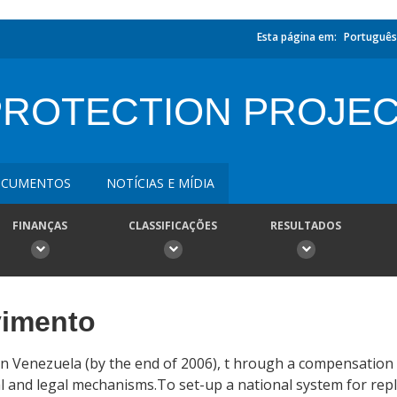
Esta página em:
Português
PROTECTION PROJE
CUMENTOS
NOTÍCIAS E MÍDIA
FINANÇAS
CLASSIFICAÇÕES
RESULTADOS
vimento
in Venezuela (by the end of 2006), t hrough a compensation
al and legal mechanisms.To set-up a national system for re