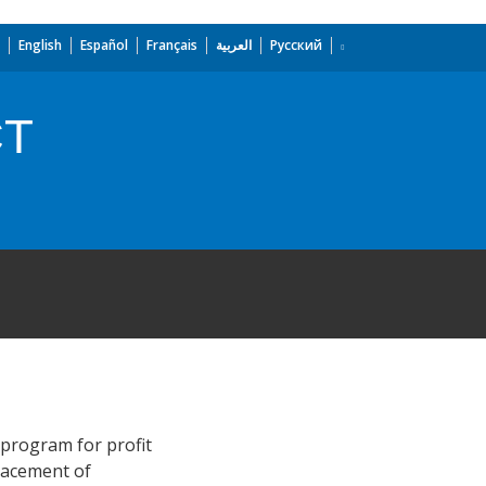
English
Español
Français
العربية
Русский
CT
 program for profit
placement of