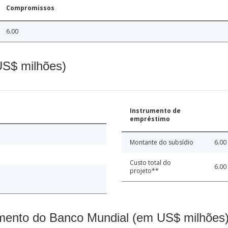
Compromissos
6.00
(US$ milhões)
Instrumento de
empréstimo
Montante do subsídio
6.00
Custo total do
6.00
projeto**
mento do Banco Mundial (em US$ milhões)