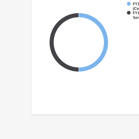
FY1
(Ce
FY1
Ser