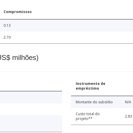
Compromissos
0.13
2.70
(US$ milhões)
Instrumento de
empréstimo
Montante do subsídio
N/A
Custo total do
2.83
projeto**