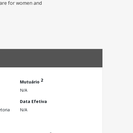
y care for women and
2
Mutuário
N/A
Data Efetiva
toria
N/A