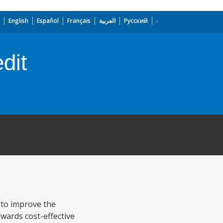
English
Español
Français
العربية
Русский
dit
 to improve the
owards cost-effective