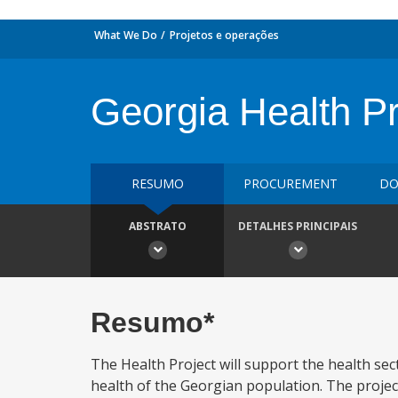
What We Do
Projetos e operações
Georgia Health Pr
RESUMO
PROCUREMENT
DO
ABSTRATO
DETALHES PRINCIPAIS
Resumo*
The Health Project will support the health sec
health of the Georgian population. The project'