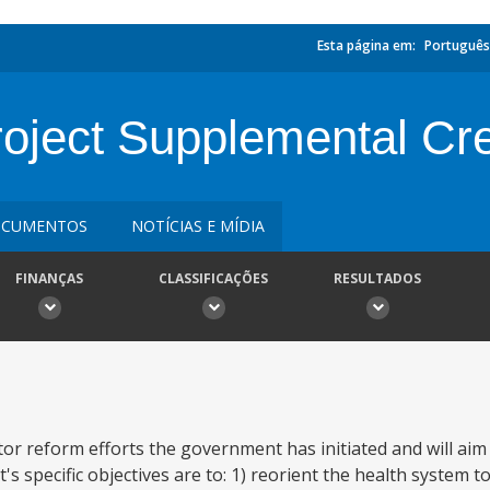
Esta página em:
Português
oject Supplemental Cre
CUMENTOS
NOTÍCIAS E MÍDIA
FINANÇAS
CLASSIFICAÇÕES
RESULTADOS
tor reform efforts the government has initiated and will aim
s specific objectives are to: 1) reorient the health system t