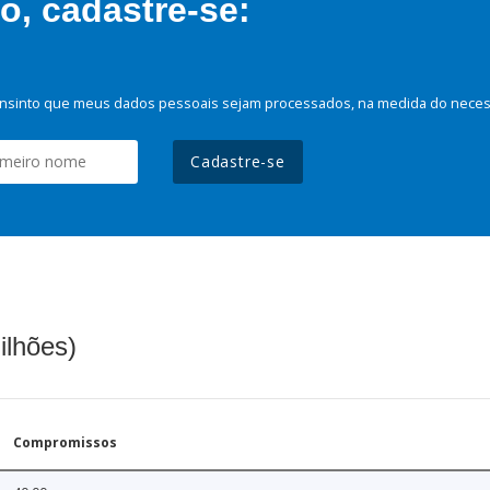
, cadastre-se:
nsinto que meus dados pessoais sejam processados, na medida do necessá
Cadastre-se
ilhões)
Compromissos