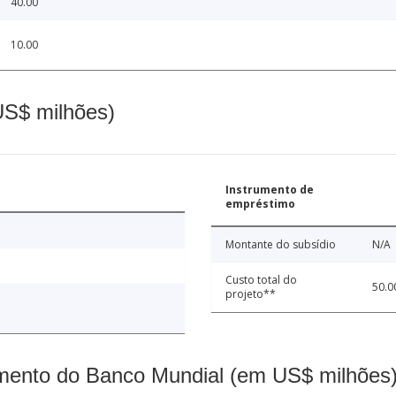
40.00
10.00
(US$ milhões)
Instrumento de
empréstimo
Montante do subsídio
N/A
Custo total do
50.0
projeto**
mento do Banco Mundial (em US$ milhões)