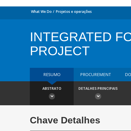
What We Do
Projetos e operações
INTEGRATED F
PROJECT
RESUMO
PROCUREMENT
DO
ABSTRATO
DETALHES PRINCIPAIS
Chave Detalhes