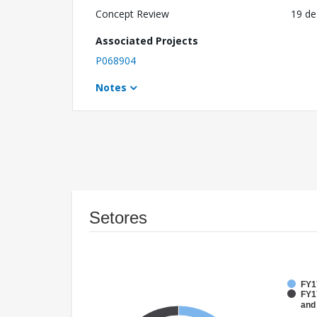
Concept Review
19 de
Associated Projects
P068904
Notes
Setores
FY1
FY17
and