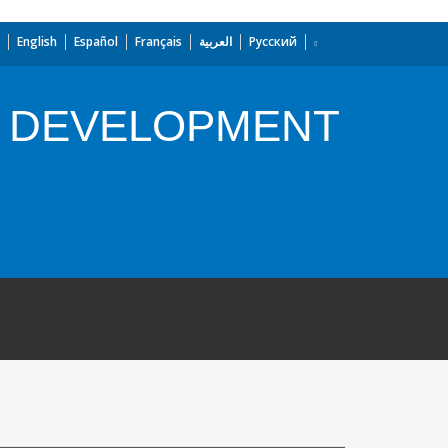
English
Español
Français
العربية
Русский
L DEVELOPMENT