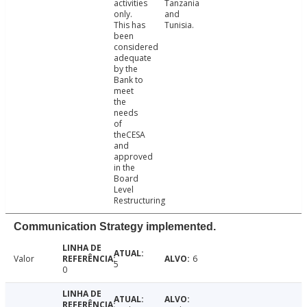
activities
Tanzania
only.
and
This has
Tunisia.
been
considered
adequate
by the
Bank to
meet
the
needs
of
theCESA
and
approved
in the
Board
Level
Restructuring
Communication Strategy implemented.
Valor
6
5
0