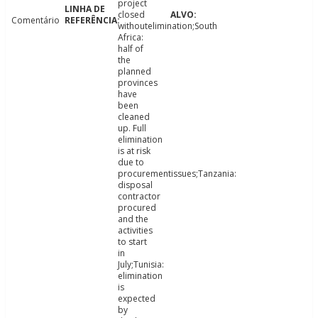
project
closed
Comentário
withoutelimination;South
Africa:
half of
the
planned
provinces
have
been
cleaned
up. Full
elimination
is at risk
due to
procurementissues;Tanzania:
disposal
contractor
procured
and the
activities
to start
in
July;Tunisia:
elimination
is
expected
by