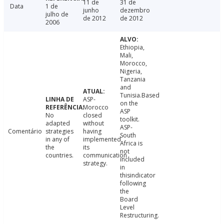
11 de
31 de
Data
1 de
junho
dezembro
julho de
de 2012
de 2012
2006
Ethiopia,
Mali,
Morocco,
Nigeria,
Tanzania
and
Tunisia.Based
ASP-
on the
Morocco
ASP
No
closed
toolkit.
adapted
without
ASP-
Comentário
strategies
having
South
in any of
implemented
Africa is
the
its
not
countries.
communication
included
strategy.
in
thisindicator
following
the
Board
Level
Restructuring.