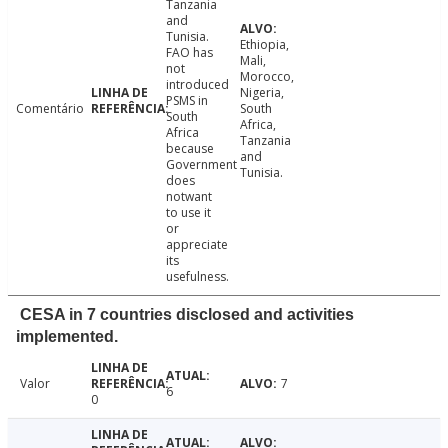
Tanzania
and
Tunisia.
Ethiopia,
FAO has
Mali,
not
Morocco,
introduced
Nigeria,
PSMS in
Comentário
South
South
Africa,
Africa
Tanzania
because
and
Government
Tunisia.
does
notwant
to use it
or
appreciate
its
usefulness.
CESA in 7 countries disclosed and activities
implemented.
Valor
7
6
0