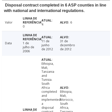
Disposal contract completed in 6 ASP counties in line
with national and international regulations.
Valor
6
4
0
11 de
31 de
Data
1 de
junho
dezembro
julho de
de 2012
de 2012
2006
Ethiopia,
Mali,
Tanzania
and
Tunisia.
South
Africa
completed
Ethiopia,
and
Mali,
implemented
Morocco,
a
South
disposal
Africa,
contract
Tanzania