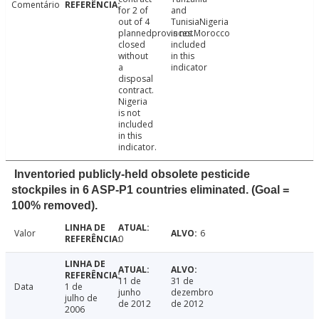
Comentário
for 2 of
and
out of 4
TunisiaNigeria
plannedprovinces.Morocco
is not
closed
included
without
in this
a
indicator
disposal
contract.
Nigeria
is not
included
in this
indicator.
Inventoried publicly-held obsolete pesticide
stockpiles in 6 ASP-P1 countries eliminated. (Goal =
100% removed).
Valor
6
0
11 de
31 de
Data
1 de
junho
dezembro
julho de
de 2012
de 2012
2006