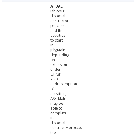
Ethiopia:
disposal
contractor
procured
and the
activities
to start
in
July;Mali:
depending
on
extension
under
OP/BP
7.30
andresumption
of
activities,
ASP-Mali
may be
able to
complete
its
disposal
contract;Morocco:
the