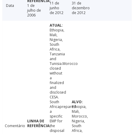
11 de
31 de
Data
1 de
junho
dezembro
julho de
de 2012
de 2012
2006
Ethiopia,
Mali,
Nigeria,
South
Africa,
Tanzania
and
Tunisia.Morocco
closed
without
a
finalized
and
disclosed
CESA.
South
Africaprepared
Ethiopia,
a
Mali,
specific
Morocco,
EMP for
Nigeria,
Comentário
the
South
disposal
Africa,