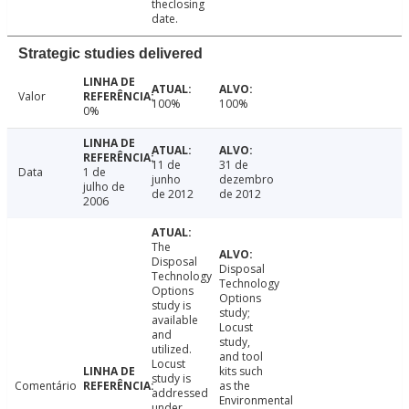
theclosing
date.
Strategic studies delivered
Valor
100%
100%
0%
11 de
31 de
Data
1 de
junho
dezembro
julho de
de 2012
de 2012
2006
The
Disposal
Disposal
Technology
Technology
Options
Options
study is
study;
available
Locust
and
study,
utilized.
and tool
Locust
kits such
study is
Comentário
as the
addressed
Environmental
under