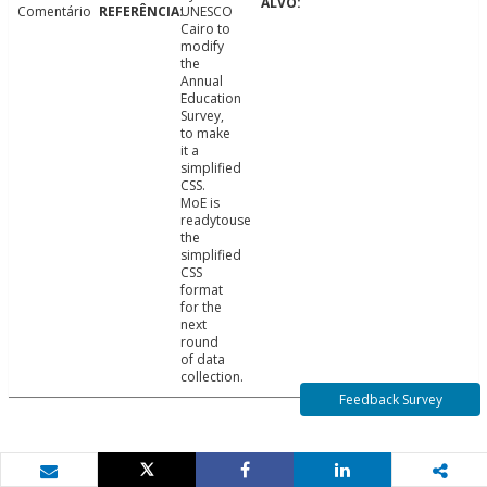
Comentário
UNESCO
Cairo to
modify
the
Annual
Education
Survey,
to make
it a
simplified
CSS.
MoE is
readytouse
the
simplified
CSS
format
for the
next
round
of data
collection.
Feedback Survey