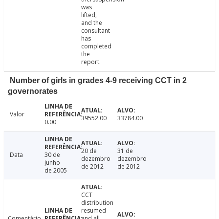
was
lifted,
and the
consultant
has
completed
the
report.
Number of girls in grades 4-9 receiving CCT in 2
governorates
Valor
39552.00
33784.00
0.00
20 de
31 de
Data
30 de
dezembro
dezembro
junho
de 2012
de 2012
de 2005
CCT
distribution
resumed
Comentário
and all