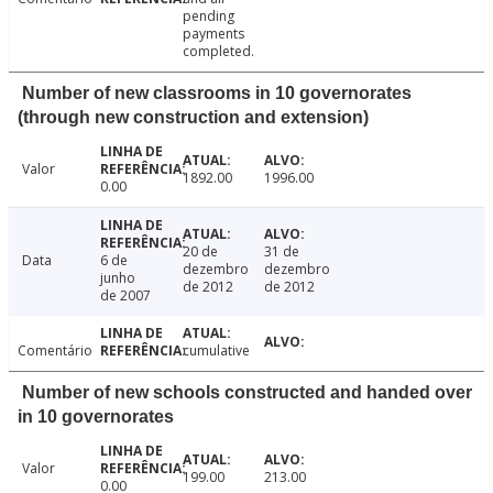
pending
payments
completed.
Number of new classrooms in 10 governorates
(through new construction and extension)
Valor
1892.00
1996.00
0.00
20 de
31 de
Data
6 de
dezembro
dezembro
junho
de 2012
de 2012
de 2007
Comentário
cumulative
Number of new schools constructed and handed over
in 10 governorates
Valor
199.00
213.00
0.00