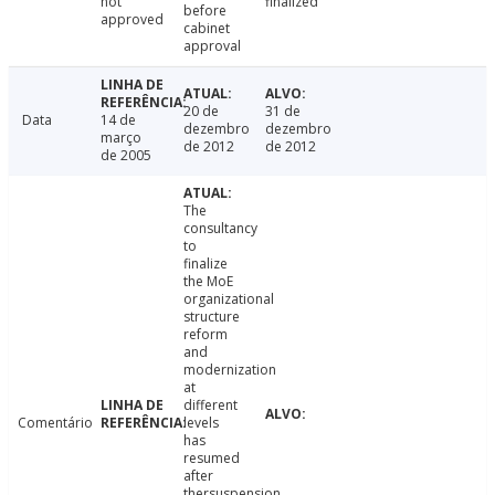
not
finalized
before
approved
cabinet
approval
20 de
31 de
Data
14 de
dezembro
dezembro
março
de 2012
de 2012
de 2005
The
consultancy
to
finalize
the MoE
organizational
structure
reform
and
modernization
at
different
Comentário
levels
has
resumed
after
thersuspension