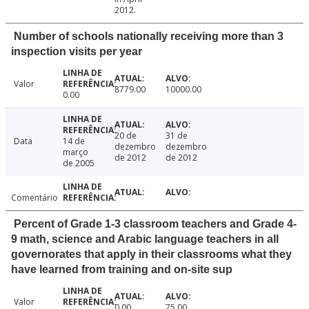
2012.
Number of schools nationally receiving more than 3
inspection visits per year
Valor
8779.00
10000.00
0.00
20 de
31 de
Data
14 de
dezembro
dezembro
março
de 2012
de 2012
de 2005
Comentário
Percent of Grade 1-3 classroom teachers and Grade 4-
9 math, science and Arabic language teachers in all
governorates that apply in their classrooms what they
have learned from training and on-site sup
Valor
0.00
75.00