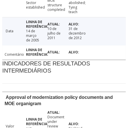
MOE
Sector
abolished;
structure
established
Tying
completed
teach
10 de
31 de
Data
14 de
julho de
dezembro
março
2011
de 2012
de 2005
Comentário
INDICADORES DE RESULTADOS
INTERMEDIÁRIOS
Approval of modernization policy documents and
MOE organigram
Document
under
Valor
review