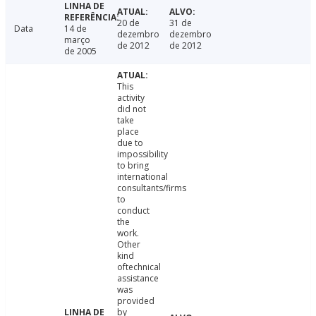
20 de
31 de
Data
14 de
dezembro
dezembro
março
de 2012
de 2012
de 2005
This
activity
did not
take
place
due to
impossibility
to bring
international
consultants/firms
to
conduct
the
work.
Other
kind
oftechnical
assistance
was
provided
by