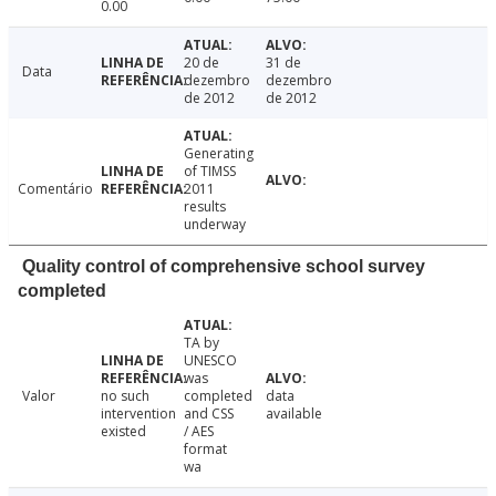
0.00
20 de
31 de
Data
dezembro
dezembro
de 2012
de 2012
Generating
of TIMSS
Comentário
2011
results
underway
Quality control of comprehensive school survey
completed
TA by
UNESCO
was
Valor
no such
completed
data
intervention
and CSS
available
existed
/ AES
format
wa