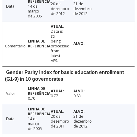
20 de
31 de
Data
14 de
dezembro
dezembro
março
de 2012
de 2012
de 2005
Data is
still
being
Comentário
processed
from
latest
AES.
Gender Parity Index for basic education enrollment
(G1-9) in 10 governorates
Valor
0.77
0.83
0.70
20 de
31 de
Data
14 de
dezembro
dezembro
março
de 2011
de 2012
de 2005