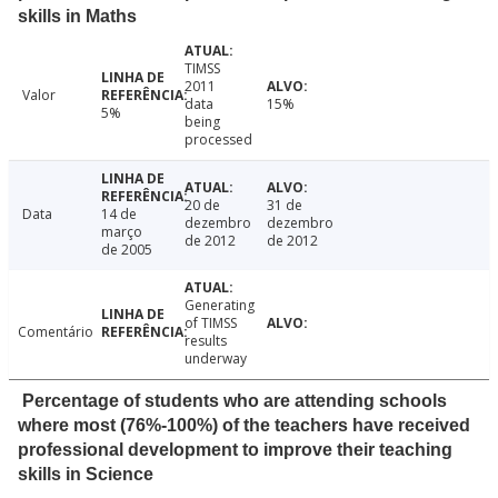
skills in Maths
TIMSS
2011
Valor
data
15%
5%
being
processed
20 de
31 de
Data
14 de
dezembro
dezembro
março
de 2012
de 2012
de 2005
Generating
of TIMSS
Comentário
results
underway
Percentage of students who are attending schools
where most (76%-100%) of the teachers have received
professional development to improve their teaching
skills in Science