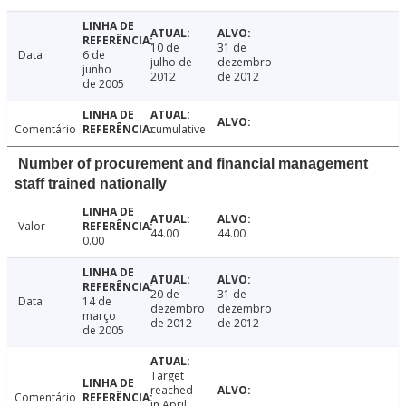
10 de
31 de
Data
6 de
julho de
dezembro
junho
2012
de 2012
de 2005
Comentário
cumulative
Number of procurement and financial management
staff trained nationally
Valor
44.00
44.00
0.00
20 de
31 de
Data
14 de
dezembro
dezembro
março
de 2012
de 2012
de 2005
Target
reached
Comentário
in April