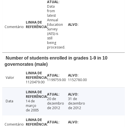
Data
from
latest
Annual
Education
Comentário
Survey
(AES) is
still
being
processed.
Number of students enrolled in grades 1-9 in 10
governorates (male)
Valor
1199759.00
1152780.00
1120479.00
20 de
31 de
Data
14 de
dezembro
dezembro
março
de 2012
de 2012
de 2005
Comentário