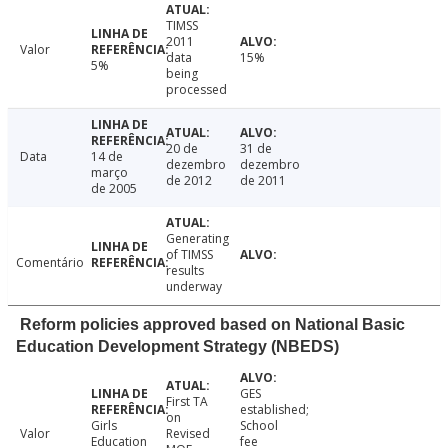
TIMSS
2011
Valor
data
15%
5%
being
processed
20 de
31 de
Data
14 de
dezembro
dezembro
março
de 2012
de 2011
de 2005
Generating
of TIMSS
Comentário
results
underway
Reform policies approved based on National Basic
Education Development Strategy (NBEDS)
GES
First TA
established;
on
Girls
School
Valor
Revised
Education
fee