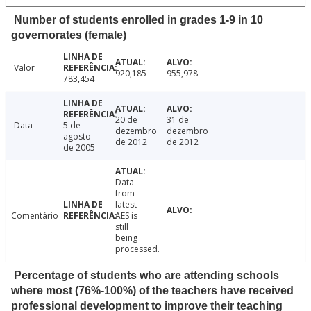
Number of students enrolled in grades 1-9 in 10
governorates (female)
Valor
920,185
955,978
783,454
20 de
31 de
Data
5 de
dezembro
dezembro
agosto
de 2012
de 2012
de 2005
Data
from
latest
Comentário
AES is
still
being
processed.
Percentage of students who are attending schools
where most (76%-100%) of the teachers have received
professional development to improve their teaching