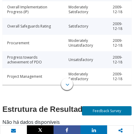
Overall Implementation
Moderately
2009-
Progress (IP)
Satisfactory
12-18
2009-
Overall Safeguards Rating
Satisfactory
12-18
Moderately
2009-
Procurement
Unsatisfactory
12-18
Progress towards
2009-
Unsatisfactory
achievement of PDO
12-18
Moderately
2009-
Project Management
Satisfactory
12-18
Estrutura de Resultados
Feedback Survey
Não há dados disponíveis