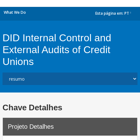
What We Do
Esta página em:
PT
dropdown
DID Internal Control and
External Audits of Credit
Unions
Chave Detalhes
Projeto Detalhes