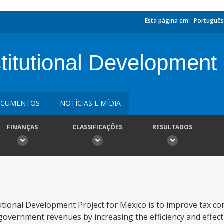
Esta página em:
Português
titutional Development
CUMENTOS
NOTÍCIAS E MÍDIA
FINANÇAS
CLASSIFICAÇÕES
RESULTADOS
tutional Development Project for Mexico is to improve tax c
 government revenues by increasing the efficiency and effect