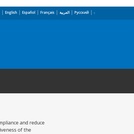
English
Español
Français
العربية
Русский
ompliance and reduce
iveness of the