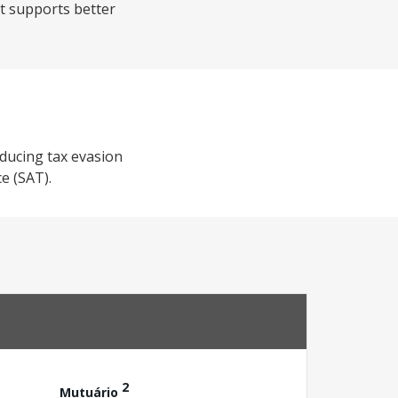
t supports better
educing tax evasion
e (SAT).
2
Mutuário