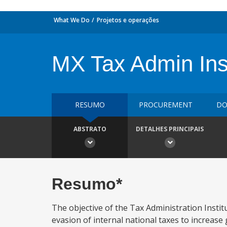
What We Do
Projetos e operações
MX Tax Admin Ins
RESUMO
PROCUREMENT
DO
ABSTRATO
DETALHES PRINCIPAIS
Resumo*
The objective of the Tax Administration Insti
evasion of internal national taxes to increase