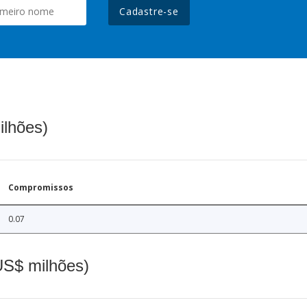
Cadastre-se
ilhões)
Compromissos
0.07
(US$ milhões)