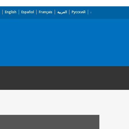
English
Español
Français
العربية
Русский