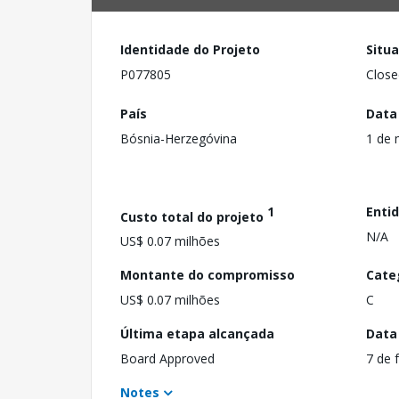
Identidade do Projeto
Situ
P077805
Close
País
Data
Bósnia-Herzegóvina
1 de 
1
Enti
Custo total do projeto
N/A
US$ 0.07 milhões
Montante do compromisso
Cate
US$ 0.07 milhões
C
Última etapa alcançada
Data
Board Approved
7 de 
Notes