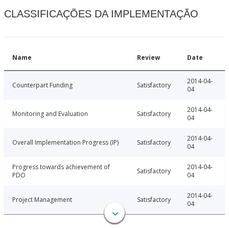
CLASSIFICAÇÕES DA IMPLEMENTAÇÃO
Name
Review
Date
2014-04-
Counterpart Funding
Satisfactory
04
2014-04-
Monitoring and Evaluation
Satisfactory
04
2014-04-
Overall Implementation Progress (IP)
Satisfactory
04
Progress towards achievement of
2014-04-
Satisfactory
PDO
04
2014-04-
Project Management
Satisfactory
04